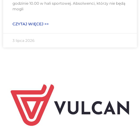
godzinie 10.00 w hali sportowej. Absolwenci, którzy nie będą
mogli
CZYTAJ WIĘCEJ >>
3 lipca 2026