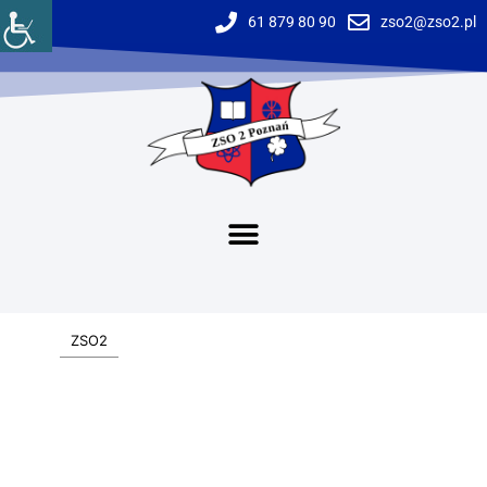
61 879 80 90
zso2@zso2.pl
ZSO2