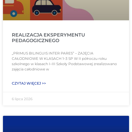
REALIZACJA EKSPERYMENTU
PEDAGOGICZNEGO
„PRIMUS BILINGUIS INTER PARES” – ZAJĘCIA
CAŁODNIOWE W KLASACH 1–3 SP W II półroczu roku
szkolnego w klasach I–III Szkoły Podstawowej zrealizowano
zajęcia całodniowe w
CZYTAJ WIĘCEJ >>
6 lipca 2026