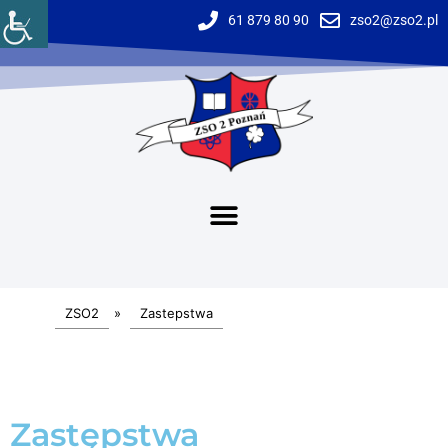
61 879 80 90
zso2@zso2.pl
ZSO2
»
Zastepstwa
Zastępstwa