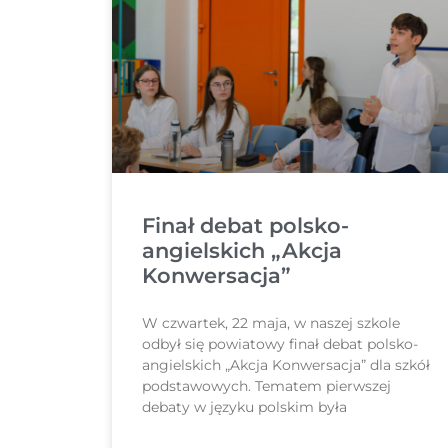
Finał debat polsko-
angielskich „Akcja
Konwersacja”
W czwartek, 22 maja, w naszej szkole
odbył się powiatowy finał debat polsko-
angielskich „Akcja Konwersacja” dla szkół
podstawowych. Tematem pierwszej
debaty w języku polskim była