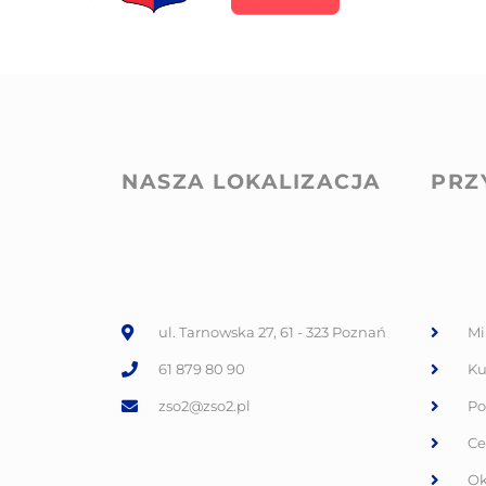
NASZA LOKALIZACJA
PRZ
ul. Tarnowska 27, 61 - 323 Poznań
Mi
61 879 80 90
Ku
zso2@zso2.pl
Po
Ce
Ok