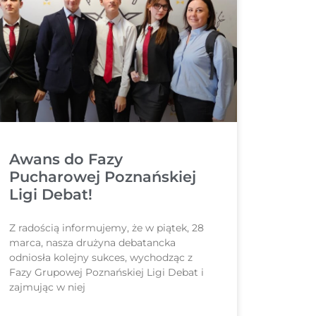
Awans do Fazy
Pucharowej Poznańskiej
Ligi Debat!
Z radością informujemy, że w piątek, 28
marca, nasza drużyna debatancka
odniosła kolejny sukces, wychodząc z
Fazy Grupowej Poznańskiej Ligi Debat i
zajmując w niej