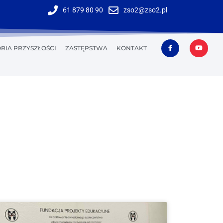
61 879 80 90
zso2@zso2.pl
RIA PRZYSZŁOŚCI
ZASTĘPSTWA
KONTAKT