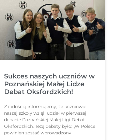
Sukces naszych uczniów w
Poznańskiej Małej Lidze
Debat Oksfordzkich!
Z radością informujemy, że uczniowie
naszej szkoły wzięli udział w pierwszej
debacie Poznańskiej Małej Ligi Debat
Oksfordzkich. Tezą debaty było: „W Polsce
powinien zostać wprowadzony