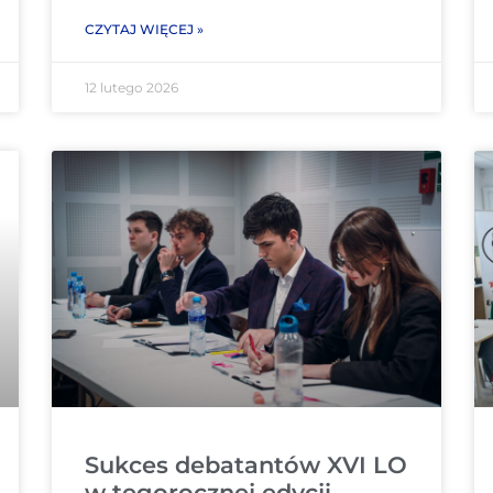
CZYTAJ WIĘCEJ »
12 lutego 2026
Sukces debatantów XVI LO
w tegorocznej edycji