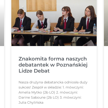
Znakomita forma naszych
debatantek w Poznańskiej
Lidze Debat
Nasza drużyna debatancka odniosła duży
sukces! Zespół w składzie: 1. mówczyni:
Amelia Mytko (2b LO) 2. mówczyni:
Darine Saboune (2b LO) 3. mówczyni:
Julia Chylińska