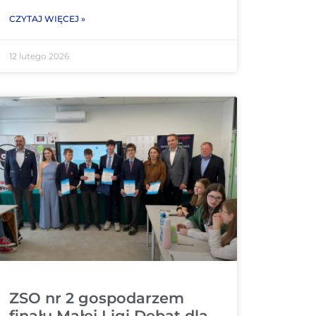
CZYTAJ WIĘCEJ »
12 lutego 2026
ZSO nr 2 gospodarzem
finału Małej Ligi Debat dla