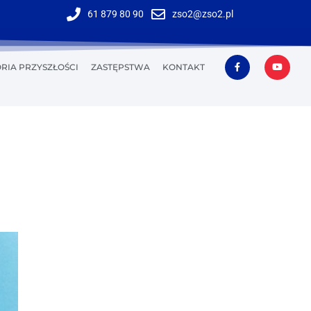
61 879 80 90
zso2@zso2.pl
RIA PRZYSZŁOŚCI
ZASTĘPSTWA
KONTAKT