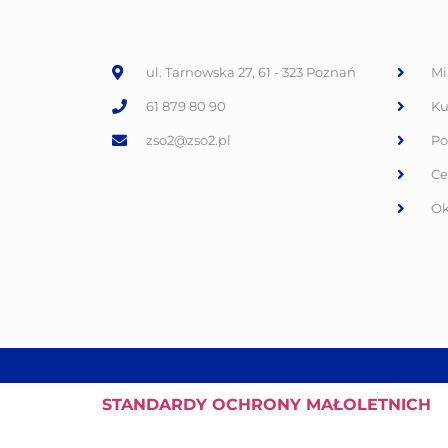
ul. Tarnowska 27, 61 - 323 Poznań
Mi
61 879 80 90
Ku
zso2@zso2.pl
Po
Ce
Ok
STANDARDY
OCHRONY MAŁOLETNICH