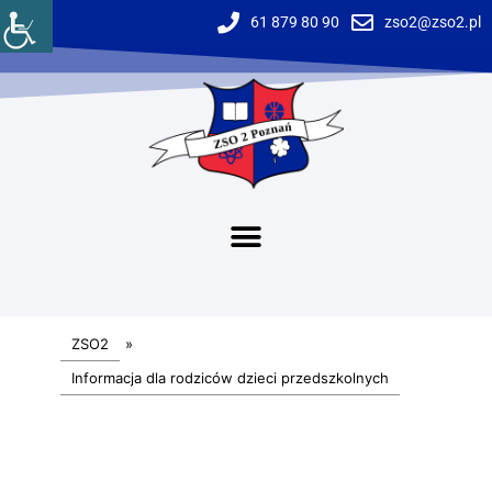
61 879 80 90
zso2@zso2.pl
ZSO2
»
Informacja dla rodziców dzieci przedszkolnych