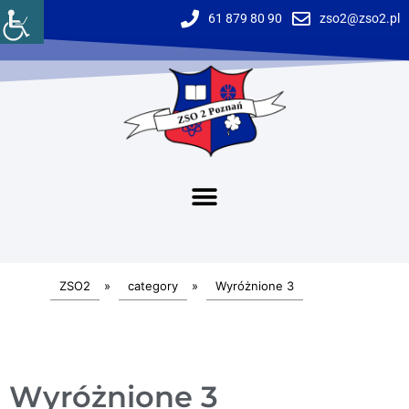
61 879 80 90
zso2@zso2.pl
ZSO2
»
category
»
Wyróżnione 3
Wyróżnione 3