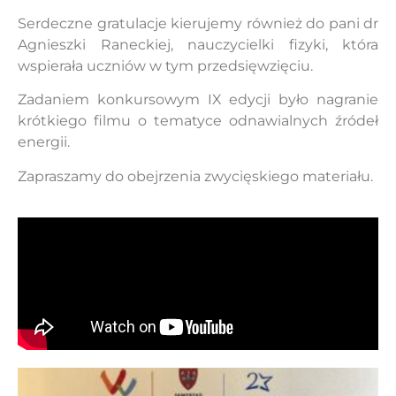
Serdeczne gratulacje kierujemy również do pani dr
Agnieszki Raneckiej, nauczycielki fizyki, która
wspierała uczniów w tym przedsięwzięciu.
Zadaniem konkursowym IX edycji było nagranie
krótkiego filmu o tematyce odnawialnych źródeł
energii.
Zapraszamy do obejrzenia zwycięskiego materiału.