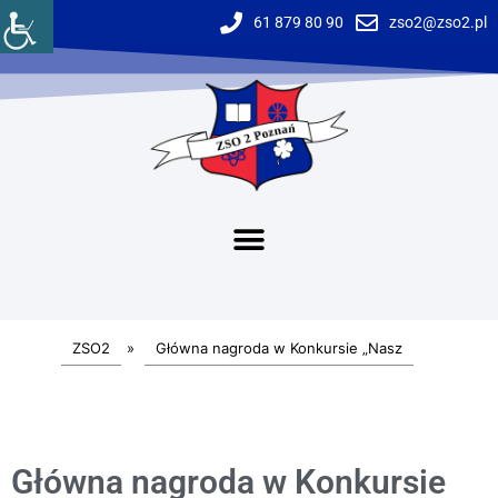
61 879 80 90
zso2@zso2.pl
ZSO2
»
Główna nagroda w Konkursie „Nasz
Główna nagroda w Konkursie