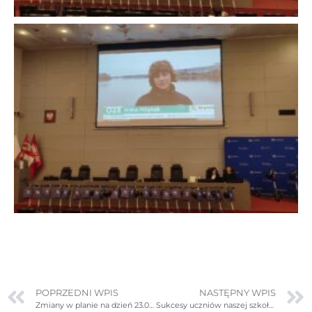
POPRZEDNI WPIS
NASTĘPNY WPIS
Zmiany w planie na dzień 23.05.2024r. (czwartek)
Sukcesy uczniów naszej szkoły na Igrzyskach Młodzieży Szkolnej