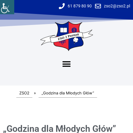
61 879 80 90
zso2@zso2.pl
ZSO2
»
„Godzina dla Młodych Głów”
„Godzina dla Młodych Głów”