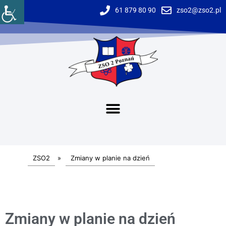
61 879 80 90
zso2@zso2.pl
ZSO2
»
Zmiany w planie na dzień
Zmiany w planie na dzień