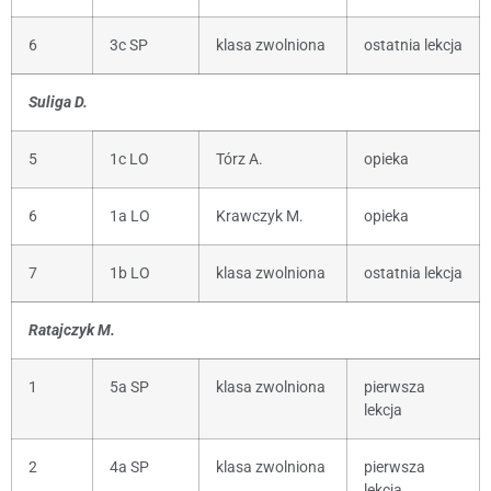
6
3c SP
klasa zwolniona
ostatnia lekcja
Suliga D.
5
1c LO
Tórz A.
opieka
6
1a LO
Krawczyk M.
opieka
7
1b LO
klasa zwolniona
ostatnia lekcja
Ratajczyk M.
1
5a SP
klasa zwolniona
pierwsza
lekcja
2
4a SP
klasa zwolniona
pierwsza
lekcja