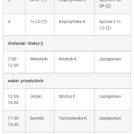
SP (2)
4
1c LO (1)
Kopczyńska A.
łącznie z 1c
LO (2)
Stefaniak- Oleksy E.
7.00-
Wiewiórki
Kmiecik K.
zastępstwo
12.00
wakat- przedszkole
12.00-
Jeżyki
Woźna E.
zastępstwo
16.00
11.00-
Sarenki
Tomczewska K.
zastępstwo
14.30