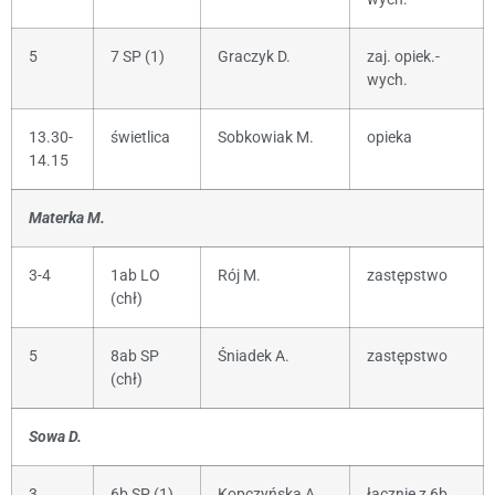
5
7 SP (1)
Graczyk D.
zaj. opiek.-
wych.
13.30-
świetlica
Sobkowiak M.
opieka
14.15
Materka M.
3-4
1ab LO
Rój M.
zastępstwo
(chł)
5
8ab SP
Śniadek A.
zastępstwo
(chł)
Sowa D.
3
6b SP (1)
Kopczyńska A.
łącznie z 6b