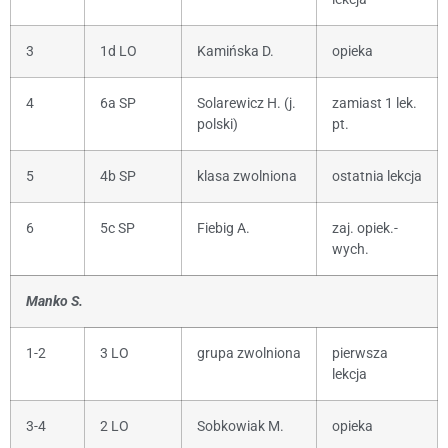
3
1d LO
Kamińska D.
opieka
4
6a SP
Solarewicz H. (j.
zamiast 1 lek.
polski)
pt.
5
4b SP
klasa zwolniona
ostatnia lekcja
6
5c SP
Fiebig A.
zaj. opiek.-
wych.
Manko S.
1-2
3 LO
grupa zwolniona
pierwsza
lekcja
3-4
2 LO
Sobkowiak M.
opieka