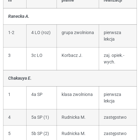
nr
planie
realizacji
Ranecka A.
1-2
4 LO (roz)
grupa zwolniona
pierwsza
lekcja
3
3c LO
Korbacz J.
zaj. opiek.-
wych.
Chakauya E.
1
4a SP
klasa zwolniona
pierwsza
lekcja
4
5a SP (1)
Rudnicka M.
zastępstwo
5
5b SP (2)
Rudnicka M.
zastępstwo