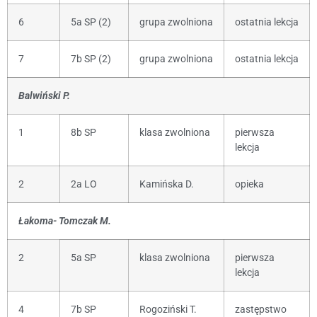
6
5a SP (2)
grupa zwolniona
ostatnia lekcja
7
7b SP (2)
grupa zwolniona
ostatnia lekcja
Balwiński P.
1
8b SP
klasa zwolniona
pierwsza
lekcja
2
2a LO
Kamińska D.
opieka
Łakoma- Tomczak M.
2
5a SP
klasa zwolniona
pierwsza
lekcja
4
7b SP
Rogoziński T.
zastępstwo