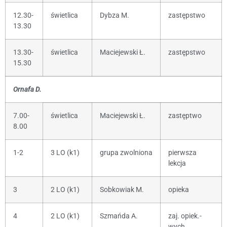
12.30-
świetlica
Dybza M.
zastępstwo
13.30
13.30-
świetlica
Maciejewski Ł.
zastępstwo
15.30
Ornafa D.
7.00-
świetlica
Maciejewski Ł.
zastęptwo
8.00
1-2
3 LO (k1)
grupa zwolniona
pierwsza
lekcja
3
2 LO (k1)
Sobkowiak M.
opieka
4
2 LO (k1)
Szmańda A.
zaj. opiek.-
wych.