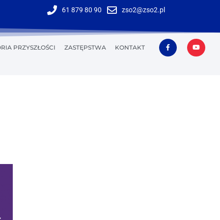
61 879 80 90
zso2@zso2.pl
RIA PRZYSZŁOŚCI
ZASTĘPSTWA
KONTAKT