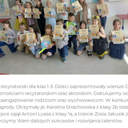
recytatorski dla klas 1-3. Dzieci zaprezentowały wiersze 
ętnościami recytatorskim oraz aktorskim. Gratulujemy o
 zaangażowanie rodzicom oraz wychowawcom. W konkurs
rody. Otrzymały je: Karolina Strachowska z klasy 2b ora
sce zajął Antoni Lussa z klasy 1a, a trzecie Zosia Jakusik z
 Życzymy Wam dalszych sukcesów i rozwijania talentów.