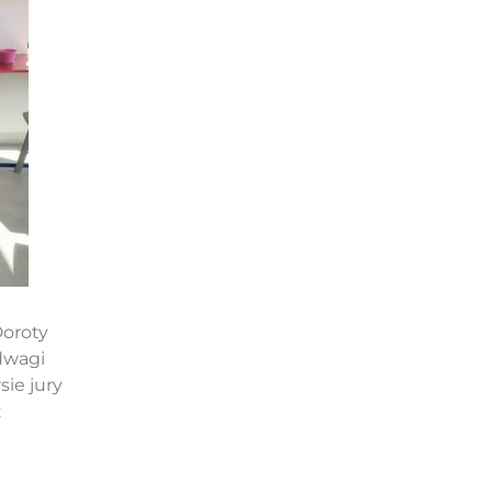
Doroty
dwagi
ie jury
z