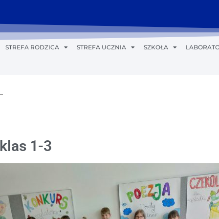
STREFA RODZICA
STREFA UCZNIA
SZKOŁA
LABORATO
klas 1-3