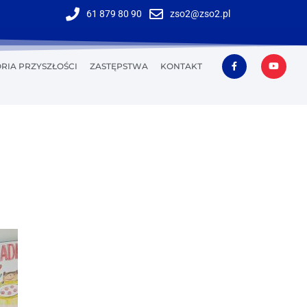
61 879 80 90
zso2@zso2.pl
RIA PRZYSZŁOŚCI
ZASTĘPSTWA
KONTAKT