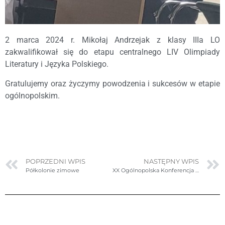
2 marca 2024 r. Mikołaj Andrzejak z klasy IIIa LO
zakwalifikował się do etapu centralnego LIV Olimpiady
Literatury i Języka Polskiego.
Gratulujemy oraz życzymy powodzenia i sukcesów w etapie
ogólnopolskim.
POPRZEDNI WPIS
NASTĘPNY WPIS
Półkolonie zimowe
XX Ogólnopolska Konferencja Kadry Kierowniczej Oświaty