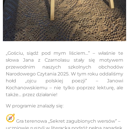
„Gościu, siądź pod mym liściem…” – właśnie te
słowa Jana z Czarnolasu stały się motywem
przewodnim naszych szkolnych obchodów
Narodowego Czytania 2025. W tym roku oddaliśmy
hołd ,,ojcu polskiej poezji” – Janowi
Kochanowskiemu – nie tylko poprzez lekturę, ale
także… przez działanie!
W programie znalazły się:
Gra terenowa ,,Sekret zagubionych wersów” –
uczniowie ruszyli w literacką podróż pełną zagadek