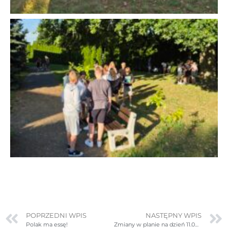
POPRZEDNI WPIS
NASTĘPNY WPIS
Polak ma essę!
Zmiany w planie na dzień 11.09.2025r. (czwartek)