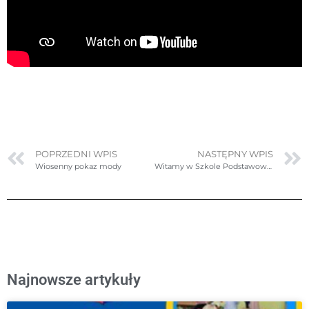
POPRZEDNI WPIS
NASTĘPNY WPIS
Wiosenny pokaz mody
Witamy w Szkole Podstawowej nr 56 z oddziałami dwujęzycznymi
Najnowsze artykuły