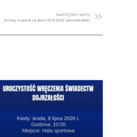
NASTĘPNY WPIS
Zmiany w planie na dzień 02.10.2023r. (poniedziałek)