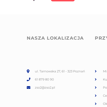
NASZA LOKALIZACJA
PRZ
ul. Tarnowska 27, 61 - 323 Poznań
Mi
61 879 80 90
Ku
zso2@zso2.pl
Po
Ce
Ok