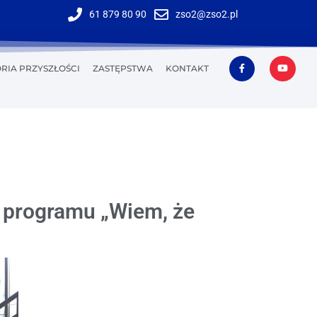
61 879 80 90
zso2@zso2.pl
RIA PRZYSZŁOŚCI
ZASTĘPSTWA
KONTAKT
 programu „Wiem, że