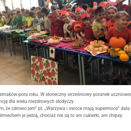
h smaków pora roku. W słoneczny wrześniowy poranek uczniowie 
cję dla wielu niezdrowych słodyczy.
iem, że zdrowo jem” pt. ,,Warzywa i owoce mają supermoce” da
miechem je jedzą, chociaż nie są to ani cukierki, ani chipsy.