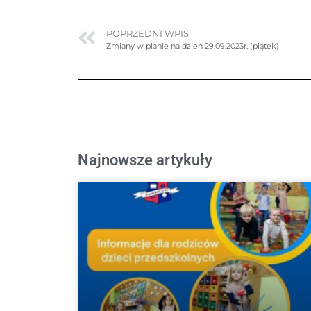
POPRZEDNI WPIS
Zmiany w planie na dzień 29.09.2023r. (piątek)
Najnowsze artykuły