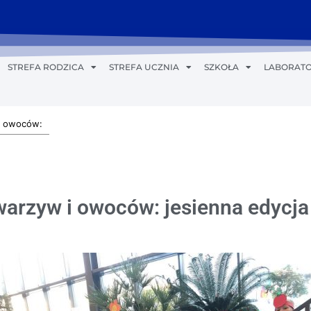
STREFA RODZICA
STREFA UCZNIA
SZKOŁA
LABORATO
i owoców:
rzyw i owoców: jesienna edycja