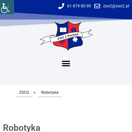
61 879 80 90
zso2@zso2.pl
ZSO2
»
Robotyka
Robotyka