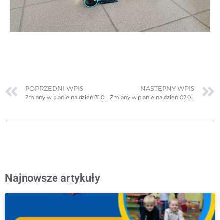
POPRZEDNI WPIS
NASTĘPNY WPIS
Zmiany w planie na dzień 31.05.2023r. (środa) – poprawione
Zmiany w planie na dzień 02.06.2023r. (piątek)
Najnowsze artykuły