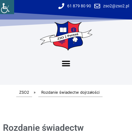
61 879 80 90
zso2@zso2.pl
ZSO2
»
Rozdanie świadectw dojrzałości
Rozdanie świadectw