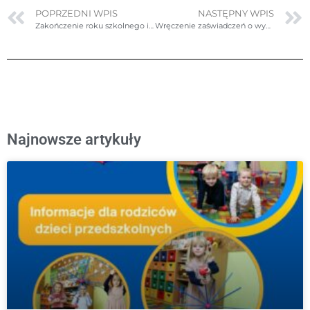
POPRZEDNI WPIS
NASTĘPNY WPIS
Zakończenie roku szkolnego i festyn rodzinny
Wręczenie zaświadczeń o wynikach egzaminu ósmoklasisty
Najnowsze artykuły