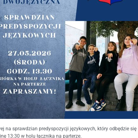
 na sprawdzian predyspozycji językowych, który odbędzie się 
ę 13:30 w holu łącznika na parterze.