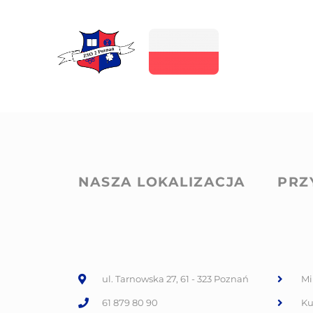
NASZA LOKALIZACJA
PRZ
ul. Tarnowska 27, 61 - 323 Poznań
Mi
61 879 80 90
Ku