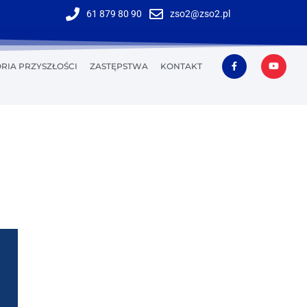
61 879 80 90
zso2@zso2.pl
RIA PRZYSZŁOŚCI
ZASTĘPSTWA
KONTAKT