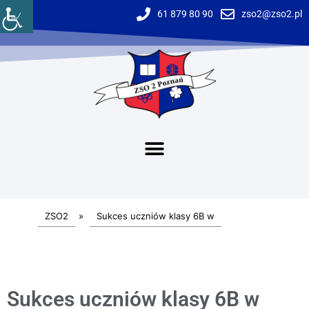
61 879 80 90
zso2@zso2.pl
ZSO2
»
Sukces uczniów klasy 6B w
Sukces uczniów klasy 6B w