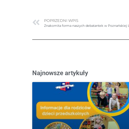
POPRZEDNI WPIS
Znakomita forma naszych debatantek w Poznańskiej 
Najnowsze artykuły