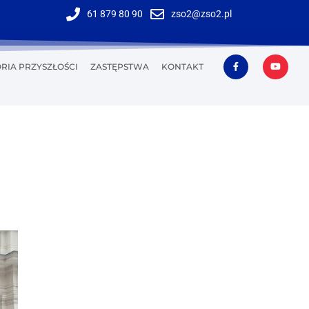
61 879 80 90
zso2@zso2.pl
RIA PRZYSZŁOŚCI
ZASTĘPSTWA
KONTAKT