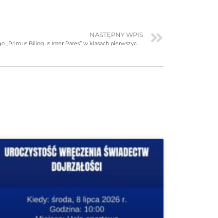
NASTĘPNY WPIS
Realizacja eksperymentu pedagogicznego „Primus Bilingus Inter Pares” w klasach pierwszych SP.