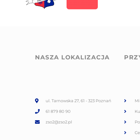
NASZA LOKALIZACJA
PRZ
ul. Tarnowska 27, 61 - 323 Poznań
Mi
61 879 80 90
Ku
zso2@zso2.pl
Po
Ce