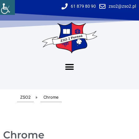
61 879 80 90
zso2@zso2.pl
ZSO2
»
Chrome
Chrome