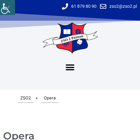
61 879 80 90
zso2@zso2.pl
ZSO2
»
Opera
Opera