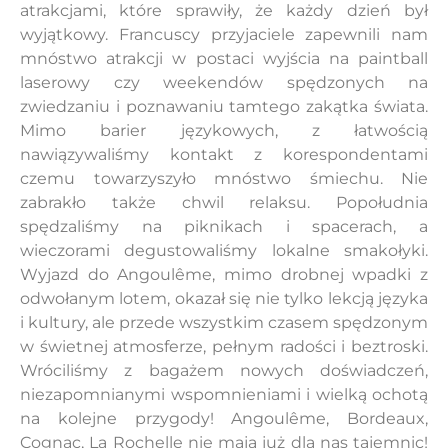
atrakcjami, które sprawiły, że każdy dzień był
wyjątkowy. Francuscy przyjaciele zapewnili nam
mnóstwo atrakcji w postaci wyjścia na paintball
laserowy czy weekendów spędzonych na
zwiedzaniu i poznawaniu tamtego zakątka świata.
Mimo barier językowych, z łatwością
nawiązywaliśmy kontakt z korespondentami
czemu towarzyszyło mnóstwo śmiechu. Nie
zabrakło także chwil relaksu. Popołudnia
spędzaliśmy na piknikach i spacerach, a
wieczorami degustowaliśmy lokalne smakołyki.
Wyjazd do Angoulême, mimo drobnej wpadki z
odwołanym lotem, okazał się nie tylko lekcją języka
i kultury, ale przede wszystkim czasem spędzonym
w świetnej atmosferze, pełnym radości i beztroski.
Wróciliśmy z bagażem nowych doświadczeń,
niezapomnianymi wspomnieniami i wielką ochotą
na kolejne przygody! Angoulême, Bordeaux,
Cognac, La Rochelle nie mają już dla nas tajemnic!