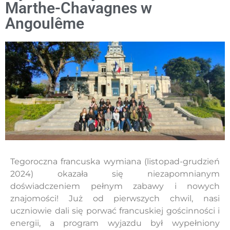
Marthe-Chavagnes w
Angoulême
Tegoroczna francuska wymiana (listopad-grudzień
2024) okazała się niezapomnianym
doświadczeniem pełnym zabawy i nowych
znajomości! Już od pierwszych chwil, nasi
uczniowie dali się porwać francuskiej gościnności i
energii, a program wyjazdu był wypełniony