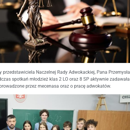
my przedstawiciela Naczelnej Rady Adwokackiej, Pana Przemys
Podczas spotkań młodzież klas 2 LO oraz 8 SP aktywnie zadawała
ne prowadzone przez mecenasa oraz o pracę adwokatów.