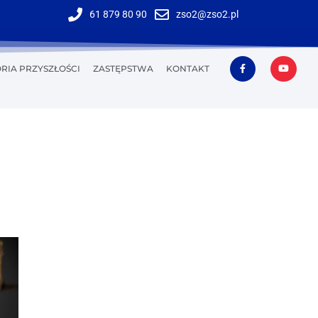
61 879 80 90
zso2@zso2.pl
RIA PRZYSZŁOŚCI
ZASTĘPSTWA
KONTAKT