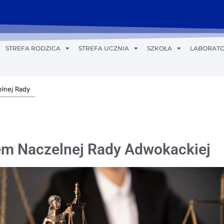
STREFA RODZICA
STREFA UCZNIA
SZKOŁA
LABORATO
elnej Rady
lem Naczelnej Rady Adwokackiej