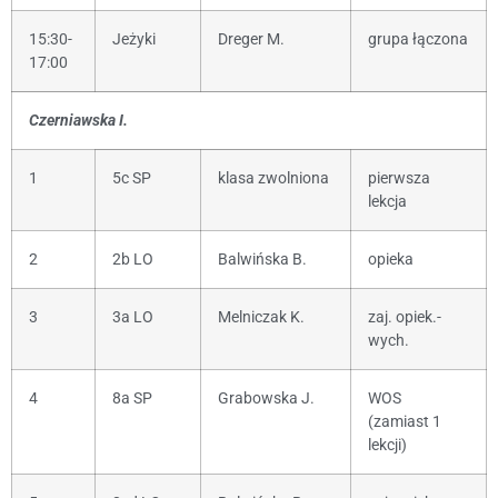
15:30-
Jeżyki
Dreger M.
grupa łączona
17:00
Czerniawska I.
1
5c SP
klasa zwolniona
pierwsza
lekcja
2
2b LO
Balwińska B.
opieka
3
3a LO
Melniczak K.
zaj. opiek.-
wych.
4
8a SP
Grabowska J.
WOS
(zamiast 1
lekcji)