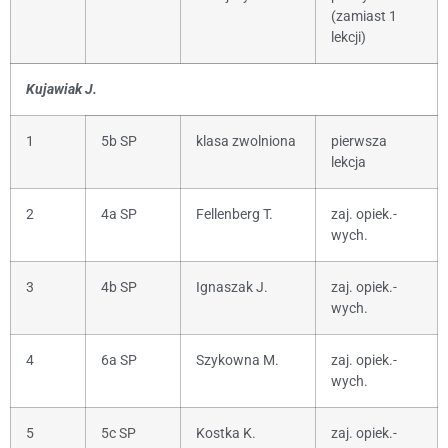
(zamiast 1
lekcji)
Kujawiak J.
1
5b SP
klasa zwolniona
pierwsza
lekcja
2
4a SP
Fellenberg T.
zaj. opiek.-
wych.
3
4b SP
Ignaszak J.
zaj. opiek.-
wych.
4
6a SP
Szykowna M.
zaj. opiek.-
wych.
5
5c SP
Kostka K.
zaj. opiek.-