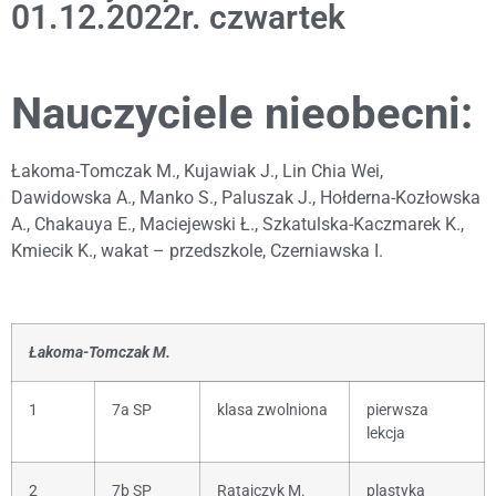
01.12.2022r. czwartek
Nauczyciele nieobecni:
Łakoma-Tomczak M., Kujawiak J., Lin Chia Wei,
Dawidowska A., Manko S., Paluszak J., Hołderna-Kozłowska
A., Chakauya E., Maciejewski Ł., Szkatulska-Kaczmarek K.,
Kmiecik K., wakat – przedszkole, Czerniawska I.
Łakoma-Tomczak M.
1
7a SP
klasa zwolniona
pierwsza
lekcja
2
7b SP
Ratajczyk M.
plastyka