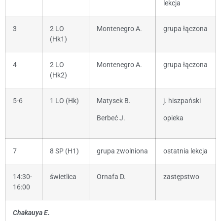
lekcja
3
2 LO
Montenegro A.
grupa łączona
(Hk1)
4
2 LO
Montenegro A.
grupa łączona
(Hk2)
5-6
1 LO (Hk)
Matysek B.
j. hiszpański
Berbeć J.
opieka
7
8 SP (H1)
grupa zwolniona
ostatnia lekcja
14:30-
świetlica
Ornafa D.
zastępstwo
16:00
Chakauya E.