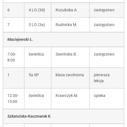
6
4 LO (3d)
Kozubska A.
zastępstwo
7
3 LO (3a)
Rudnicka M.
zastępstwo
Maciejewski Ł.
7:00-
świetlica
Sawińska B.
zastępstwo
8:00
1
5a SP
klasa zwolniona
pierwsza
lekcja
12:30-
świetlica
Krawczyk M.
opieka
15:00
Szkatulska-Kaczmarek K.