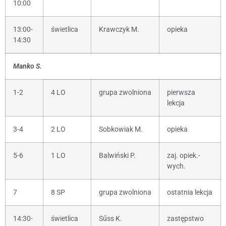
10:00
13:00-
świetlica
Krawczyk M.
opieka
14:30
Manko S.
1-2
4 LO
grupa zwolniona
pierwsza
lekcja
3-4
2 LO
Sobkowiak M.
opieka
5-6
1 LO
Balwiński P.
zaj. opiek.-
wych.
7
8 SP
grupa zwolniona
ostatnia lekcja
14:30-
świetlica
Sűss K.
zastępstwo