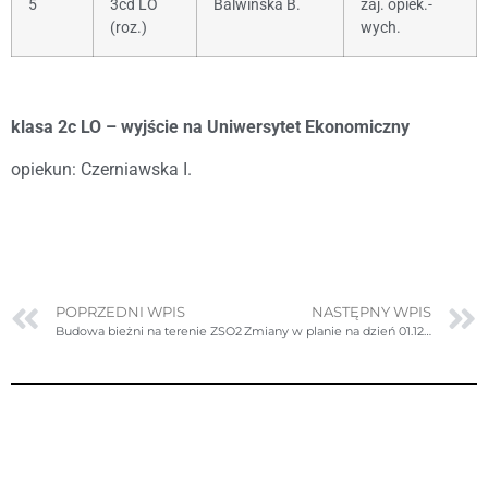
5
3cd LO
Balwińska B.
zaj. opiek.-
(roz.)
wych.
klasa 2c LO – wyjście na Uniwersytet Ekonomiczny
opiekun: Czerniawska I.
POPRZEDNI WPIS
NASTĘPNY WPIS
Budowa bieżni na terenie ZSO2
Zmiany w planie na dzień 01.12.2022r. czwartek – poprawione