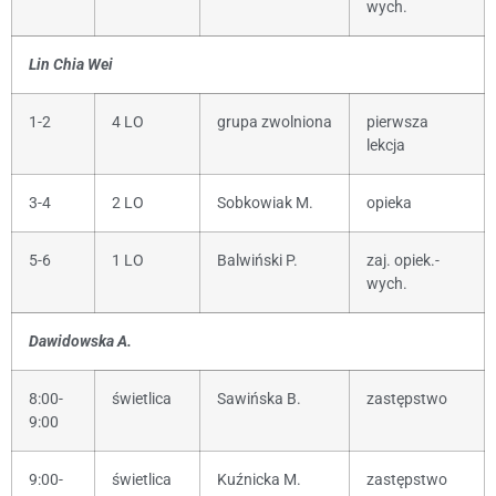
wych.
Lin Chia Wei
1-2
4 LO
grupa zwolniona
pierwsza
lekcja
3-4
2 LO
Sobkowiak M.
opieka
5-6
1 LO
Balwiński P.
zaj. opiek.-
wych.
Dawidowska A.
8:00-
świetlica
Sawińska B.
zastępstwo
9:00
9:00-
świetlica
Kuźnicka M.
zastępstwo