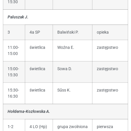
15:30
Paluszak J.
3
4a SP
Balwiński P.
opieka
11:00-
świetlica
Woźna E.
zastępstwo
15:00
15:00-
świetlica
Sowa D.
zastępstwo
15:30
15:30-
świetlica
Sűss K.
zastępstwo
16:30
Hołderna-Kozłowska A.
1-2
4 LO (Hp)
grupa zwolniona
pierwsza