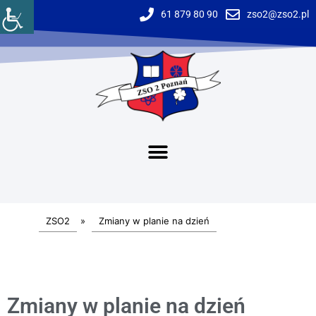
61 879 80 90
zso2@zso2.pl
ZSO2
»
Zmiany w planie na dzień
Zmiany w planie na dzień