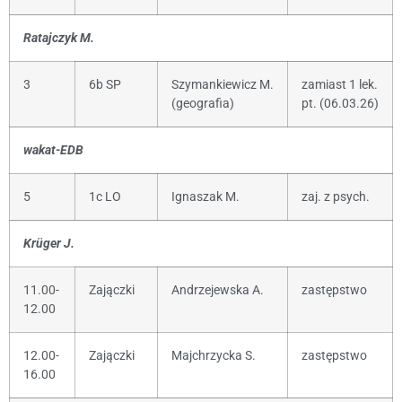
Ratajczyk M.
3
6b SP
Szymankiewicz M.
zamiast 1 lek.
(geografia)
pt. (06.03.26)
wakat-EDB
5
1c LO
Ignaszak M.
zaj. z psych.
Krüger J.
11.00-
Zajączki
Andrzejewska A.
zastępstwo
12.00
12.00-
Zajączki
Majchrzycka S.
zastępstwo
16.00