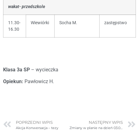
wakat- przedszkole
11.30-
Wiewiórki
Socha M.
zastępstwo
16.30
Klasa 3a SP
– wycieczka
Opiekun:
Pawłowicz H.
POPRZEDNI WPIS
NASTĘPNY WPIS
Akcja Konwersacja – tezy
Zmiany w planie na dzień 03.03.2026r. (wtorek)