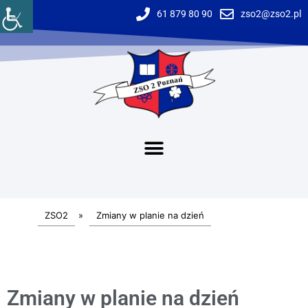
61 879 80 90
zso2@zso2.pl
ZSO2
»
Zmiany w planie na dzień
Zmiany w planie na dzień