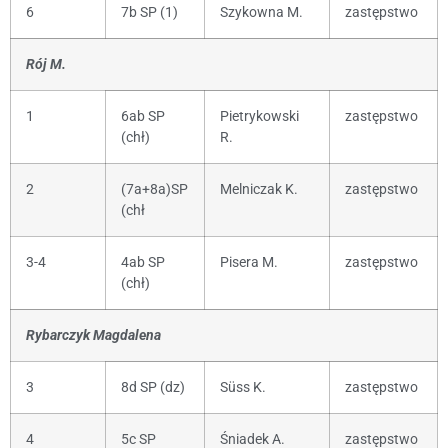
6
7b SP (1)
Szykowna M.
zastępstwo
Rój M.
1
6ab SP
Pietrykowski
zastępstwo
(chł)
R.
2
(7a+8a)SP
Melniczak K.
zastępstwo
(chł
3-4
4ab SP
Pisera M.
zastępstwo
(chł)
Rybarczyk Magdalena
3
8d SP (dz)
Süss K.
zastępstwo
4
5c SP
Śniadek A.
zastępstwo