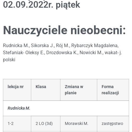
02.09.2022r. piątek
Nauczyciele nieobecni:
Rudnicka M., Sikorska J., Rój M., Rybarczyk Magdalena,
Stefaniak- Oleksy E., Drozdowska K., Nowicki M., wakat- j.
polski
lekcja nr
Klasa
Zmiana w
Forma
planie
realizacji
Rudnicka M.
1-2
2 LO (3d)
Morawski M.
zastępstwo