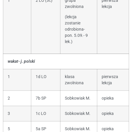
1
2 LO (3c)
grupa
pierwsza
zwolniona
lekcja
(lekcja
zostanie
odrobiona-
pon. 5.09.- 9
lek.)
wakat- j. polski
1
1d LO
klasa
pierwsza
zwolniona
lekcja
2
7b SP
Sobkowiak M.
opieka
3
1c LO
Sobkowiak M.
opieka
5
5a SP
Sobkowiak M.
opieka