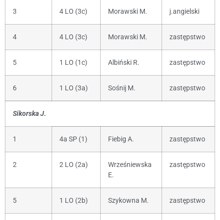
3
4 LO (3c)
Morawski M.
j.angielski
4
4 LO (3c)
Morawski M.
zastępstwo
5
1 LO (1c)
Albiński R.
zastępstwo
6
1 LO (3a)
Sośnij M.
zastępstwo
Sikorska J.
1
4a SP (1)
Fiebig A.
zastępstwo
2
2 LO (2a)
Wrześniewska
zastępstwo
E.
5
1 LO (2b)
Szykowna M.
zastępstwo