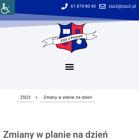
61 879 80 90
zso2@zso2.pl
ZSO2
»
Zmiany w planie na dzień
Zmiany w planie na dzień