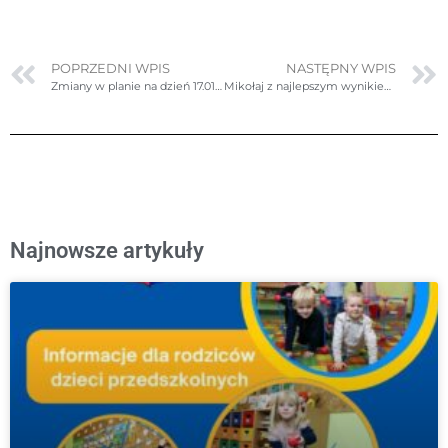
POPRZEDNI WPIS
NASTĘPNY WPIS
Zmiany w planie na dzień 17.01.2025r. (piątek) – ponownie poprawione
Mikołaj z najlepszym wynikiem w okręgu! Awans do finału Olimpiady Wiedzy o Polsce i Świecie Współczesnym
Najnowsze artykuły