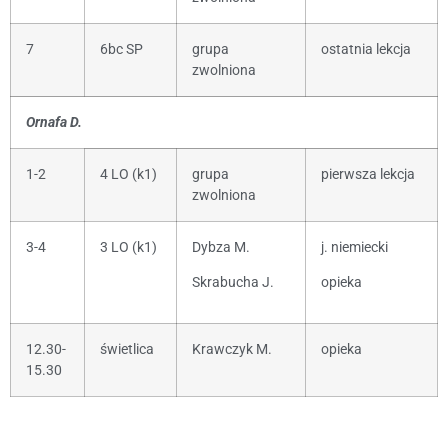
7
6bc SP
grupa
ostatnia lekcja
zwolniona
Ornafa D.
1-2
4 LO (k1)
grupa
pierwsza lekcja
zwolniona
3-4
3 LO (k1)
Dybza M.
j. niemiecki
Skrabucha J.
opieka
12.30-
świetlica
Krawczyk M.
opieka
15.30