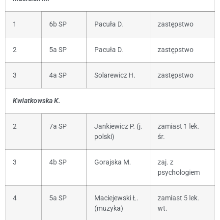
1
6b SP
Pacuła D.
zastępstwo
2
5a SP
Pacuła D.
zastępstwo
3
4a SP
Solarewicz H.
zastępstwo
Kwiatkowska K.
2
7a SP
Jankiewicz P. (j.
zamiast 1 lek.
polski)
śr.
3
4b SP
Gorajska M.
zaj. z
psychologiem
4
5a SP
Maciejewski Ł.
zamiast 5 lek.
(muzyka)
wt.