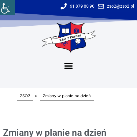
61 879 80 90
zso2@zso2.pl
ZSO2
»
Zmiany w planie na dzień
Zmiany w planie na dzień