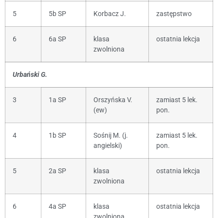
5
5b SP
Korbacz J.
zastępstwo
6
6a SP
klasa
ostatnia lekcja
zwolniona
Urbański G.
3
1a SP
Orszyńska V.
zamiast 5 lek.
(ew)
pon.
4
1b SP
Sośnij M. (j.
zamiast 5 lek.
angielski)
pon.
5
2a SP
klasa
ostatnia lekcja
zwolniona
6
4a SP
klasa
ostatnia lekcja
zwolniona