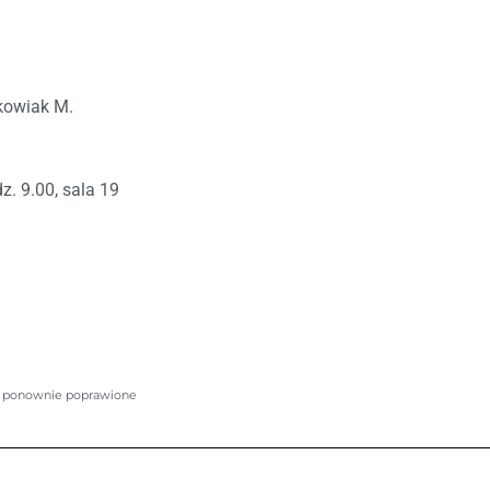
bkowiak M.
dz. 9.00, sala 19
) – ponownie poprawione