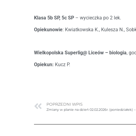
Klasa 5b SP, 5c SP
– wycieczka po 2 lek.
Opiekunowie
: Kwiatkowska K., Kulesza N., So
Wielkopolska Superlig@ Liceów – biologia
, go
Opiekun:
Kucz P.
POPRZEDNI WPIS
Zmiany w planie na dzień 02.02.2026r. (poniedziałek