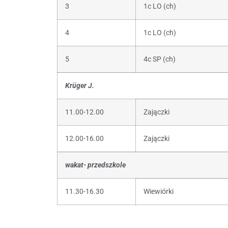
3
1c LO (ch)
4
1c LO (ch)
5
4c SP (ch)
Krüger J.
11.00-12.00
Zajączki
12.00-16.00
Zajączki
wakat- przedszkole
11.30-16.30
Wiewiórki