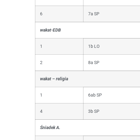
6
7a SP
wakat-EDB
1
1b LO
2
8a SP
wakat – religia
1
6ab SP
4
3b SP
Śniadek A.