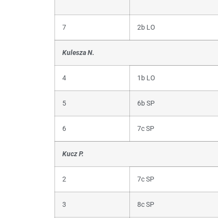
7
2b LO
Kulesza N.
4
1b LO
5
6b SP
6
7c SP
Kucz P.
2
7c SP
3
8c SP