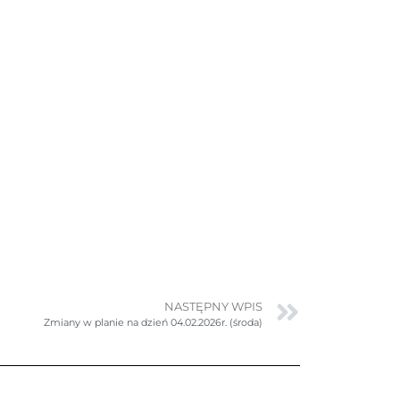
NASTĘPNY WPIS
Zmiany w planie na dzień 04.02.2026r. (środa)