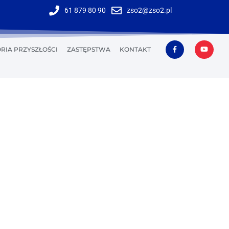
61 879 80 90
zso2@zso2.pl
RIA PRZYSZŁOŚCI
ZASTĘPSTWA
KONTAKT