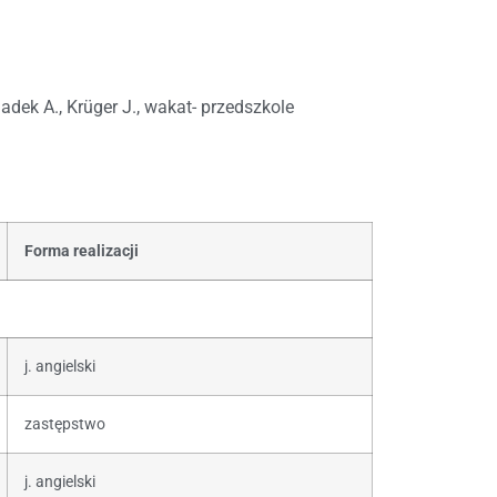
adek A., Krüger J., wakat- przedszkole
Forma realizacji
j. angielski
zastępstwo
j. angielski