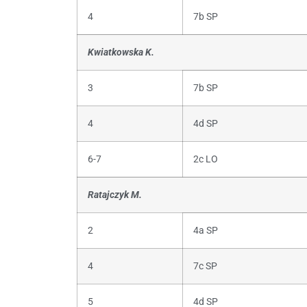
4
7b SP
Kwiatkowska K.
3
7b SP
4
4d SP
6-7
2c LO
Ratajczyk M.
2
4a SP
4
7c SP
5
4d SP