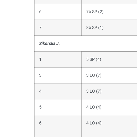
6
7b SP (2)
7
8b SP (1)
Sikorska J.
1
5 SP (4)
3
3 LO (7)
4
3 LO (7)
5
4 LO (4)
6
4 LO (4)