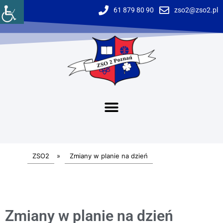
61 879 80 90
zso2@zso2.pl
ZSO2
»
Zmiany w planie na dzień
Zmiany w planie na dzień