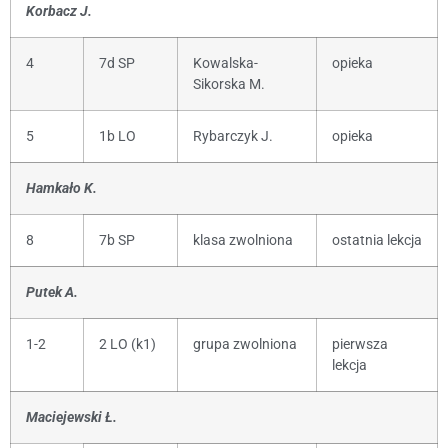
Korbacz J.
4
7d SP
Kowalska-
opieka
Sikorska M.
5
1b LO
Rybarczyk J.
opieka
Hamkało K.
8
7b SP
klasa zwolniona
ostatnia lekcja
Putek A.
1-2
2 LO (k1)
grupa zwolniona
pierwsza
lekcja
Maciejewski Ł.