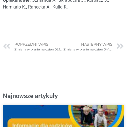
Opiekunowie:
Szmańda A., Skrabucha J., Korbacz J.,
Hamkało K., Ranecka A., Kulig R.
POPRZEDNI WPIS
NASTĘPNY WPIS
Zmiany w planie na dzień 02.10.2024r. (środa)
Zmiany w planie na dzień 04.10.2024r. (piątek)
Najnowsze artykuły