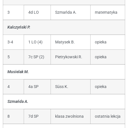
3
4d LO
Szmańda A.
matematyka
Kalczyński P.
3-4
1 LO (4)
Matysek B.
opieka
5
7c SP (2)
Pietrykowski R.
opieka
Musielak M.
4
4a SP
Süss K.
opieka
Szmańda A.
8
7d SP
klasa zwolniona
ostatnia lekcja