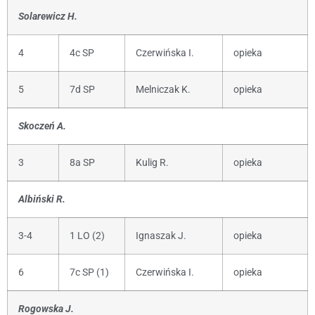
Solarewicz H.
4
4c SP
Czerwińska I.
opieka
5
7d SP
Melniczak K.
opieka
Skoczeń A.
3
8a SP
Kulig R.
opieka
Albiński R.
3-4
1 LO (2)
Ignaszak J.
opieka
6
7c SP (1)
Czerwińska I.
opieka
Rogowska J.