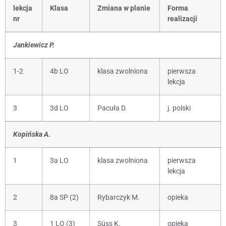
lekcja
Klasa
Zmiana w planie
Forma
nr
realizacji
Jankiewicz P.
1-2
4b LO
klasa zwolniona
pierwsza
lekcja
3
3d LO
Pacuła D.
j. polski
Kopińska A.
1
3a LO
klasa zwolniona
pierwsza
lekcja
2
8a SP (2)
Rybarczyk M.
opieka
3
1 LO (3)
Süss K.
opieka