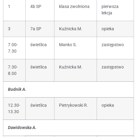
1
4b SP
klasa zwolniona
pierwsza
lekcja
3
7a SP
Kuźnicka M.
opieka
7.00-
świetlica
Manko S.
zastępstwo
7.30
7.30-
świetlica
Kuźnicka M.
zastępstwo
8.00
Budnik A.
12.30-
świetlica
Pietrykowski R.
opieka
13.30
Dawidowska A.