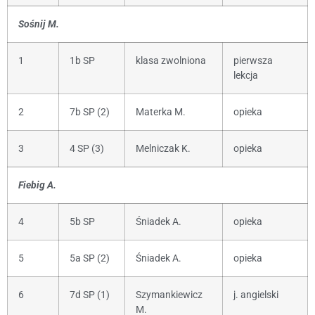
Sośnij M.
1
1b SP
klasa zwolniona
pierwsza
lekcja
2
7b SP (2)
Materka M.
opieka
3
4 SP (3)
Melniczak K.
opieka
Fiebig A.
4
5b SP
Śniadek A.
opieka
5
5a SP (2)
Śniadek A.
opieka
6
7d SP (1)
Szymankiewicz
j. angielski
M.