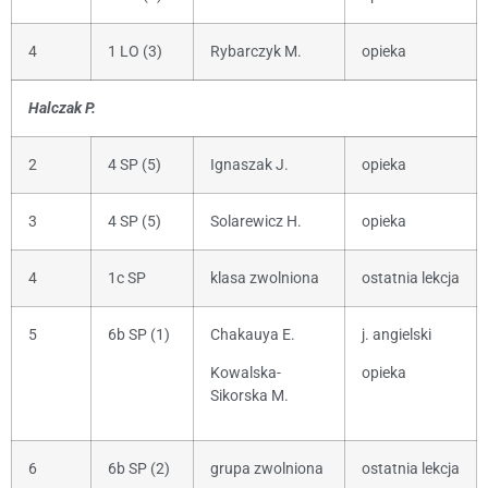
4
1 LO (3)
Rybarczyk M.
opieka
Halczak P.
2
4 SP (5)
Ignaszak J.
opieka
3
4 SP (5)
Solarewicz H.
opieka
4
1c SP
klasa zwolniona
ostatnia lekcja
5
6b SP (1)
Chakauya E.
j. angielski
Kowalska-
opieka
Sikorska M.
6
6b SP (2)
grupa zwolniona
ostatnia lekcja