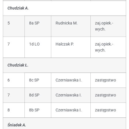
Chudziak A.
5
8a SP
Rudnicka M.
zaj.opiek.-
wych.
7
1d LO
Halczak P.
zaj.opiek.-
wych.
Chudziak Ł.
6
8c SP
Czerniawska I.
zastępstwo
7
8d SP
Czerniawska I.
zastępstwo
8
8b SP
Czerniawska I.
zastępstwo
Śniadek A.