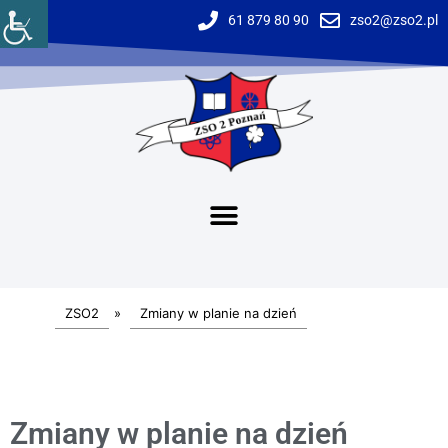
61 879 80 90
zso2@zso2.pl
ZSO2
»
Zmiany w planie na dzień
Zmiany w planie na dzień