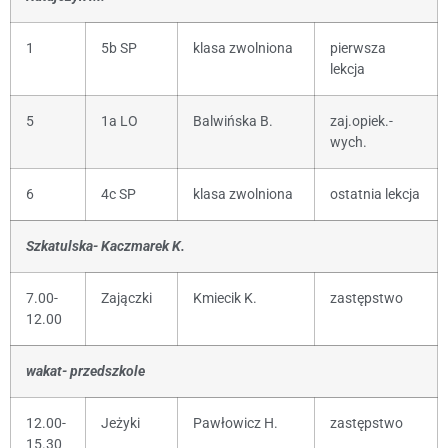
1
5b SP
klasa zwolniona
pierwsza
lekcja
5
1a LO
Balwińska B.
zaj.opiek.-
wych.
6
4c SP
klasa zwolniona
ostatnia lekcja
Szkatulska- Kaczmarek K.
7.00-
Zajączki
Kmiecik K.
zastępstwo
12.00
wakat- przedszkole
12.00-
Jeżyki
Pawłowicz H.
zastępstwo
15.30