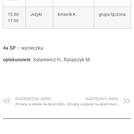
15.30-
Jeżyki
Kmiecik K.
grupa łączona
17.00
4a SP
– wycieczka
opiekunowie
: Solarewicz H., Ratajczyk M.
POPRZEDNI WPIS
NASTĘPNY WPIS
Zmiany w planie na dzień 03.04.2023r.
Zmiany w planie na dzień 04.04.2023r.-poprawione