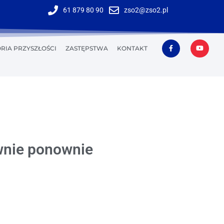
61 879 80 90
zso2@zso2.pl
RIA PRZYSZŁOŚCI
ZASTĘPSTWA
KONTAKT
ownie ponownie