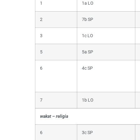
1
1a LO
2
7b SP
3
1c LO
5
5a SP
6
4c SP
7
1b LO
wakat – religia
6
3c SP