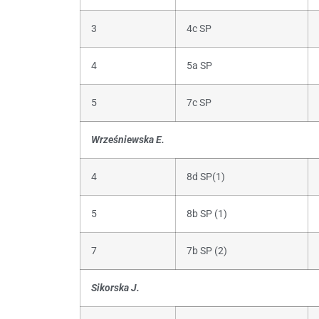
3
4c SP
4
5a SP
5
7c SP
Wrześniewska E.
4
8d SP(1)
5
8b SP (1)
7
7b SP (2)
Sikorska J.