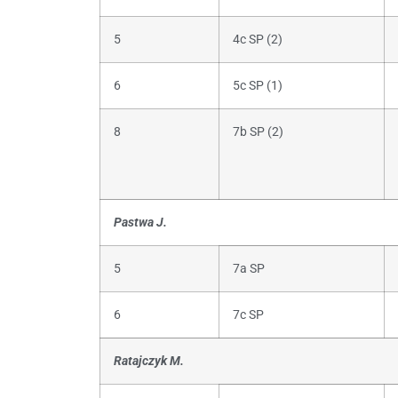
5
4c SP (2)
6
5c SP (1)
8
7b SP (2)
Pastwa J.
5
7a SP
6
7c SP
Ratajczyk M.