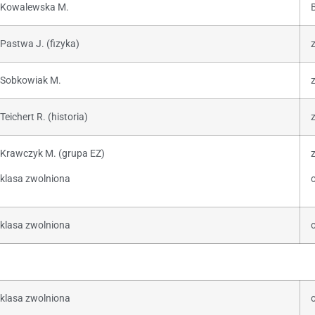
Kowalewska M.
Pastwa J. (fizyka)
Sobkowiak M.
z
Teichert R. (historia)
Krawczyk M. (grupa EZ)
z
klasa zwolniona
o
klasa zwolniona
o
klasa zwolniona
o