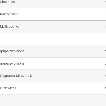
Chakauya E.
Kalczyński P.
ł
Mc Broom A.
ł
grupa zwolniona
grupa zwolniona
o
Gugnacka-Mieszała D.
Grelewicz E.