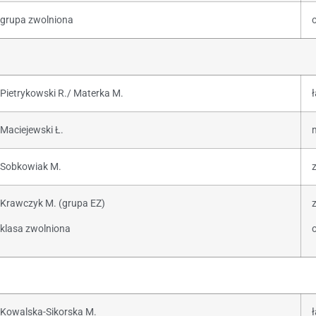
grupa zwolniona
o
Pietrykowski R./ Materka M.
Maciejewski Ł.
Sobkowiak M.
z
Krawczyk M. (grupa EZ)
z
klasa zwolniona
o
Kowalska-Sikorska M.
ł