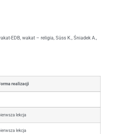
kat-EDB, wakat – religia, Süss K., Śniadek A.,
Forma realizacji
pierwsza lekcja
pierwsza lekcja