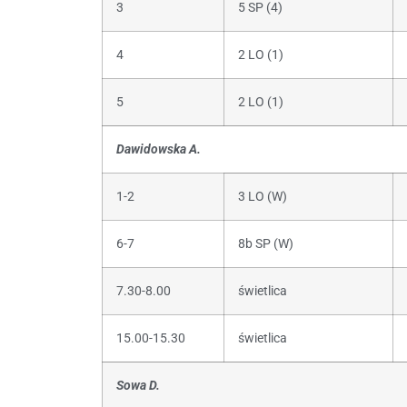
3
5 SP (4)
4
2 LO (1)
5
2 LO (1)
Dawidowska A.
1-2
3 LO (W)
6-7
8b SP (W)
7.30-8.00
świetlica
15.00-15.30
świetlica
Sowa D.