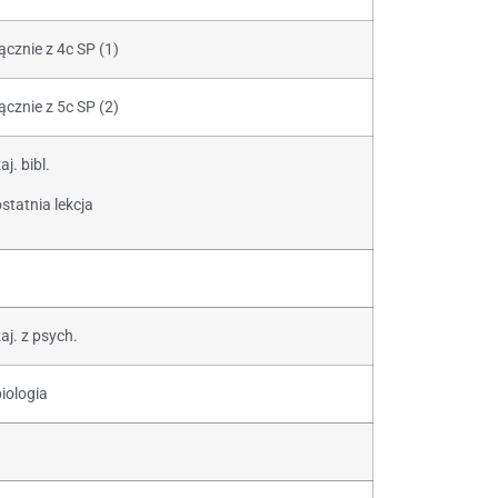
ącznie z 4c SP (1)
ącznie z 5c SP (2)
aj. bibl.
statnia lekcja
aj. z psych.
biologia