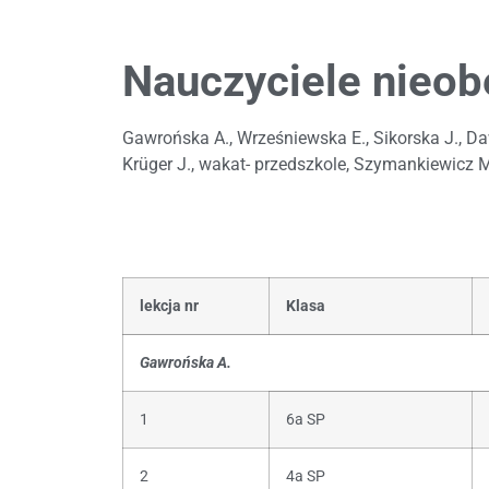
Nauczyciele nieob
Gawrońska A., Wrześniewska E., Sikorska J., Daw
Krüger J., wakat- przedszkole, Szymankiewicz M.
lekcja nr
Klasa
Gawrońska A.
1
6a SP
2
4a SP