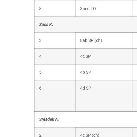
8
3acd LO
Süss K.
3
8ab SP (ch)
4
4c SP
5
4b SP
6
4d SP
Śniadek A.
2
4c SP (ch)