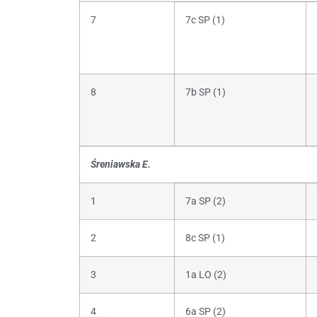
7
7c SP (1)
8
7b SP (1)
Śreniawska E.
1
7a SP (2)
2
8c SP (1)
3
1a LO (2)
4
6a SP (2)