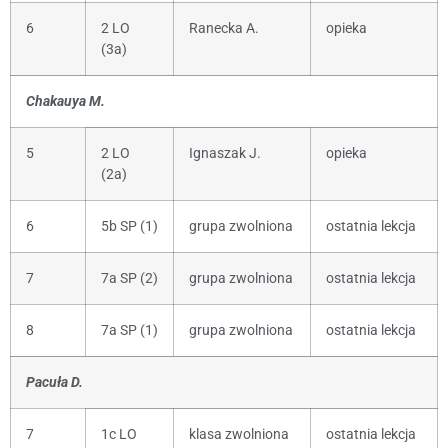
6
2 LO
Ranecka A.
opieka
(3a)
Chakauya M.
5
2 LO
Ignaszak J.
opieka
(2a)
6
5b SP (1)
grupa zwolniona
ostatnia lekcja
7
7a SP (2)
grupa zwolniona
ostatnia lekcja
8
7a SP (1)
grupa zwolniona
ostatnia lekcja
Pacuła D.
7
1c LO
klasa zwolniona
ostatnia lekcja