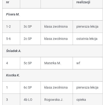
nr
realizacji
Pisera M.
1-2
3c SP
klasa zwolniona
pierwsza lekcja
5-6
2c SP
klasa zwolniona
ostatnia lekcja
Śniadek A.
4
5c SP
Materka M.
wf
Kostka K.
1
6c SP
klasa zwolniona
pierwsza lekcja
3
4b LO
Rogowska J.
opieka