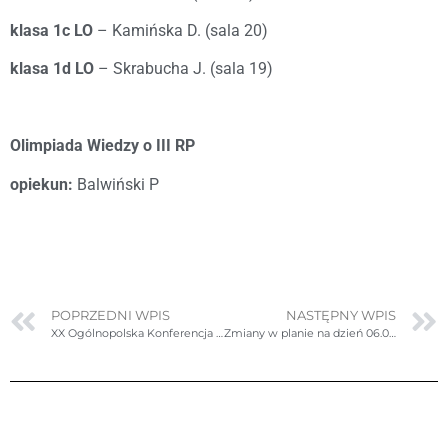
klasa 1c LO
– Kamińska D. (sala 20)
klasa 1d LO
– Skrabucha J. (sala 19)
Olimpiada Wiedzy o III RP
opiekun:
Balwiński P
POPRZEDNI WPIS
NASTĘPNY WPIS
XX Ogólnopolska Konferencja Kadry Kierowniczej Oświaty
Zmiany w planie na dzień 06.03.2024r. (środa)