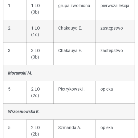
1
1 LO
grupa zwolniona
pierwsza lekcja
(3b)
2
1 LO
Chakauya E.
zastępstwo
(1d)
3
3 LO
Chakauya E.
zastępstwo
(3b)
Morawski M.
5
2 LO
Pietrykowski .
opieka
(2d)
Wrześniewska E.
5
2 LO
Szmańda A.
opieka
(2b)