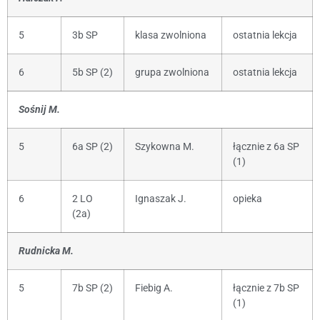
5
3b SP
klasa zwolniona
ostatnia lekcja
6
5b SP (2)
grupa zwolniona
ostatnia lekcja
Sośnij M.
5
6a SP (2)
Szykowna M.
łącznie z 6a SP
(1)
6
2 LO
Ignaszak J.
opieka
(2a)
Rudnicka M.
5
7b SP (2)
Fiebig A.
łącznie z 7b SP
(1)