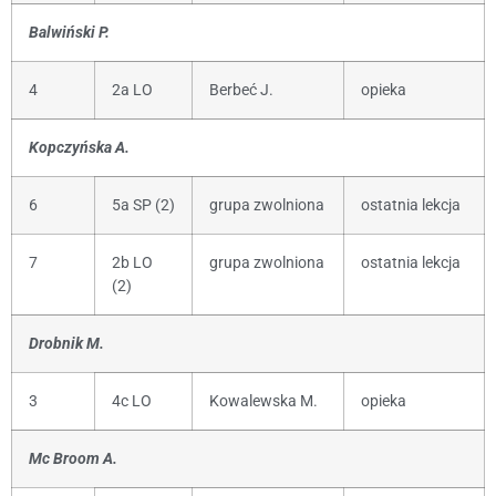
Balwiński P.
4
2a LO
Berbeć J.
opieka
Kopczyńska A.
6
5a SP (2)
grupa zwolniona
ostatnia lekcja
7
2b LO
grupa zwolniona
ostatnia lekcja
(2)
Drobnik M.
3
4c LO
Kowalewska M.
opieka
Mc Broom A.