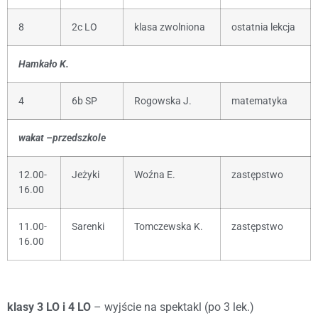
8
2c LO
klasa zwolniona
ostatnia lekcja
Hamkało K.
4
6b SP
Rogowska J.
matematyka
wakat –przedszkole
12.00-
Jeżyki
Woźna E.
zastępstwo
16.00
11.00-
Sarenki
Tomczewska K.
zastępstwo
16.00
klasy 3 LO i 4 LO
– wyjście na spektakl (po 3 lek.)