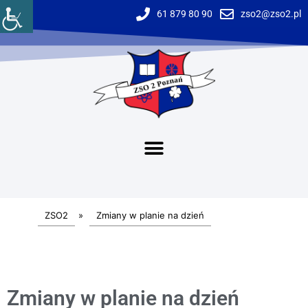
61 879 80 90
zso2@zso2.pl
ZSO2
»
Zmiany w planie na dzień
Zmiany w planie na dzień