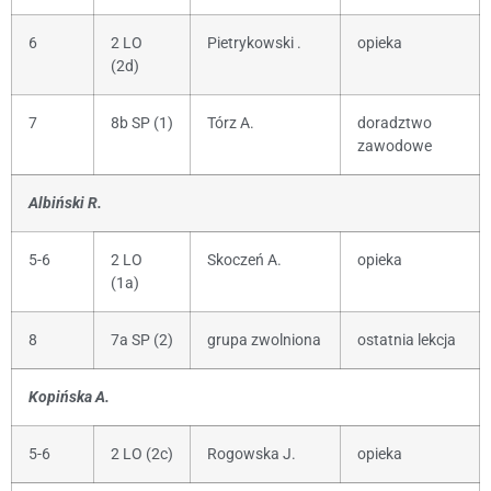
6
2 LO
Pietrykowski .
opieka
(2d)
7
8b SP (1)
Tórz A.
doradztwo
zawodowe
Albiński R.
5-6
2 LO
Skoczeń A.
opieka
(1a)
8
7a SP (2)
grupa zwolniona
ostatnia lekcja
Kopińska A.
5-6
2 LO (2c)
Rogowska J.
opieka