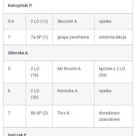
Kalczyński P.
5-6
2 LO (1c)
Skoczeń A.
opieka
7
7a SP (1)
grupa zwolniona
ostatnia lekcja
Sikorska A.
5
2 LO
Mc Broom A.
łącznie z 2 LO
(1b)
(3a)
6
2 LO
Ranecka A.
opieka
(2b)
7
8b SP (2)
Tórz A.
doradztwo
zawodowe
Halczak P.