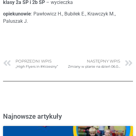
klasy 2a SP i 2b SP
– wycieczka
opiekunowie
: Pawłowicz H., Bubiłek E., Krawczyk M.,
Paluszak J.
POPRZEDNI WPIS
NASTĘPNY WPIS
„High Flyers in #Krzesiny”
Zmiany w planie na dzień 06.03.2025r. (czwartek) – poprawione
Najnowsze artykuły