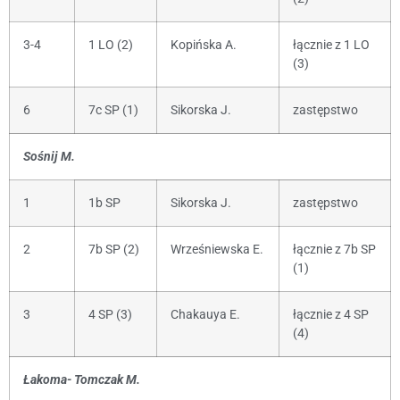
3-4
1 LO (2)
Kopińska A.
łącznie z 1 LO
(3)
6
7c SP (1)
Sikorska J.
zastępstwo
Sośnij M.
1
1b SP
Sikorska J.
zastępstwo
2
7b SP (2)
Wrześniewska E.
łącznie z 7b SP
(1)
3
4 SP (3)
Chakauya E.
łącznie z 4 SP
(4)
Łakoma- Tomczak M.