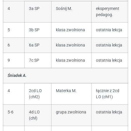
4
3a SP
Sośnij M.
eksperyment
pedagog.
5
3b SP
klasa zwolniona
ostatnia lekcja
6
6a SP
klasa zwolniona
ostatnia lekcja
9
7c SP
klasa zwolniona
ostatnia lekcja
Śniadek A.
4
2cd LO
Materka M.
łącznie z 2cd
(chł2)
LO (chł1)
5-6
4d LO
grupa zwolniona
ostatnia lekcja
(chł)