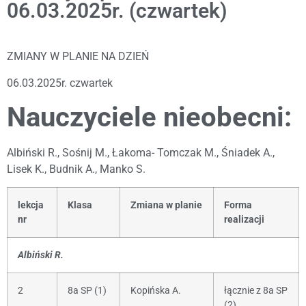
06.03.2025r. (czwartek)
ZMIANY W PLANIE NA DZIEŃ
06.03.2025r. czwartek
Nauczyciele nieobecni:
Albiński R., Sośnij M., Łakoma- Tomczak M., Śniadek A.,
Lisek K., Budnik A., Manko S.
lekcja
Klasa
Zmiana w planie
Forma
nr
realizacji
Albiński R.
2
8a SP (1)
Kopińska A.
łącznie z 8a SP
(2)