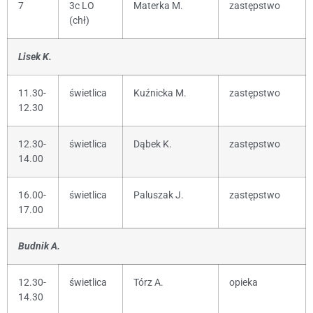
7
3c LO
Materka M.
zastępstwo
(chł)
Lisek K.
11.30-
świetlica
Kuźnicka M.
zastępstwo
12.30
12.30-
świetlica
Dąbek K.
zastępstwo
14.00
16.00-
świetlica
Paluszak J.
zastępstwo
17.00
Budnik A.
12.30-
świetlica
Tórz A.
opieka
14.30