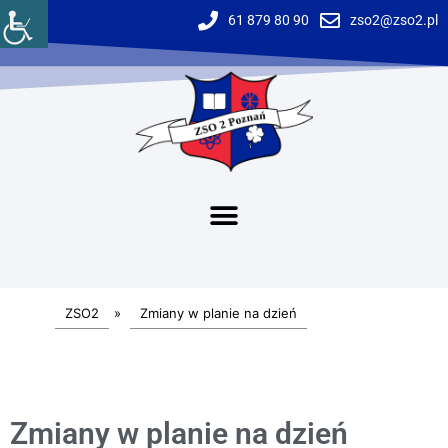
61 879 80 90
zso2@zso2.pl
ZSO2
»
Zmiany w planie na dzień
Zmiany w planie na dzień