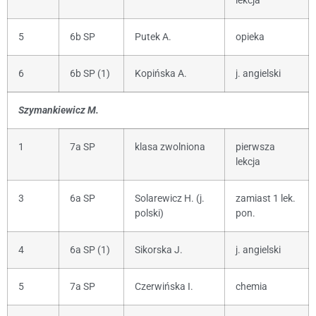
lekcja
5
6b SP
Putek A.
opieka
6
6b SP (1)
Kopińska A.
j. angielski
Szymankiewicz M.
1
7a SP
klasa zwolniona
pierwsza
lekcja
3
6a SP
Solarewicz H. (j.
zamiast 1 lek.
polski)
pon.
4
6a SP (1)
Sikorska J.
j. angielski
5
7a SP
Czerwińska I.
chemia