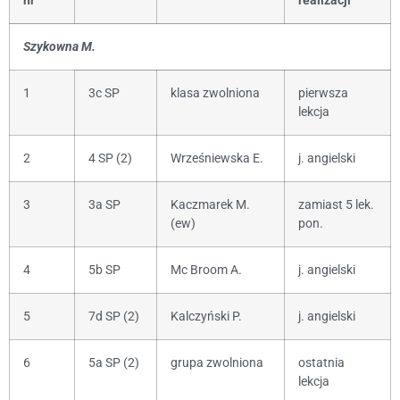
nr
realizacji
Szykowna M.
1
3c SP
klasa zwolniona
pierwsza
lekcja
2
4 SP (2)
Wrześniewska E.
j. angielski
3
3a SP
Kaczmarek M.
zamiast 5 lek.
(ew)
pon.
4
5b SP
Mc Broom A.
j. angielski
5
7d SP (2)
Kalczyński P.
j. angielski
6
5a SP (2)
grupa zwolniona
ostatnia
lekcja