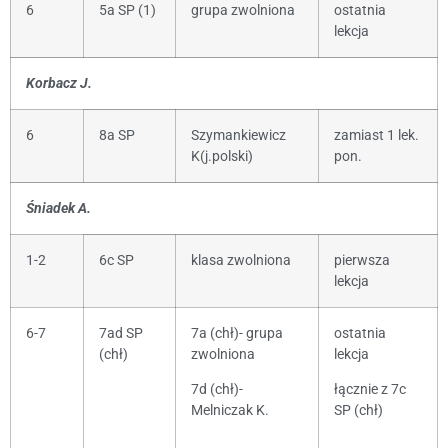
6
5a SP (1)
grupa zwolniona
ostatnia
lekcja
Korbacz J.
6
8a SP
Szymankiewicz
zamiast 1 lek.
K(j.polski)
pon.
Śniadek A.
1-2
6c SP
klasa zwolniona
pierwsza
lekcja
6-7
7ad SP
7a (chł)- grupa
ostatnia
(chł)
zwolniona
lekcja
7d (chł)-
łącznie z 7c
Melniczak K.
SP (chł)