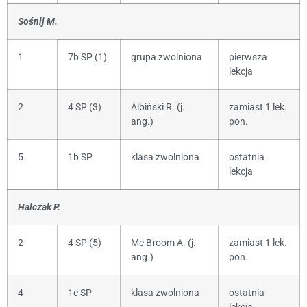
Sośnij M.
1
7b SP (1)
grupa zwolniona
pierwsza
lekcja
2
4 SP (3)
Albiński R. (j.
zamiast 1 lek.
ang.)
pon.
5
1b SP
klasa zwolniona
ostatnia
lekcja
Halczak P.
2
4 SP (5)
Mc Broom A. (j.
zamiast 1 lek.
ang.)
pon.
4
1c SP
klasa zwolniona
ostatnia