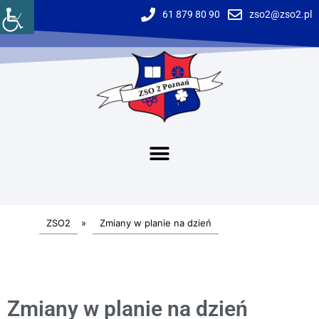
61 879 80 90
zso2@zso2.pl
ZSO2
»
Zmiany w planie na dzień
Zmiany w planie na dzień