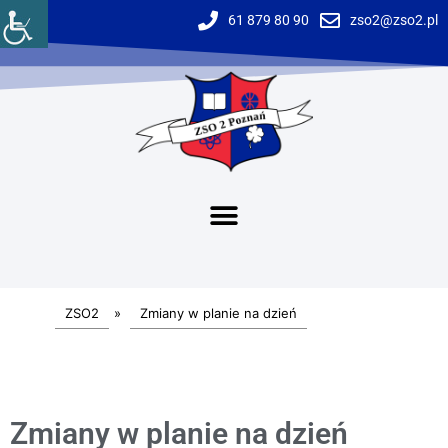
61 879 80 90
zso2@zso2.pl
ZSO2
»
Zmiany w planie na dzień
Zmiany w planie na dzień