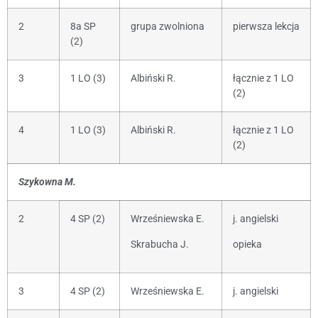
2
8a SP
grupa zwolniona
pierwsza lekcja
(2)
3
1 LO (3)
Albiński R.
łącznie z 1 LO
(2)
4
1 LO (3)
Albiński R.
łącznie z 1 LO
(2)
Szykowna M.
2
4 SP (2)
Wrześniewska E.
j. angielski
Skrabucha J.
opieka
3
4 SP (2)
Wrześniewska E.
j. angielski