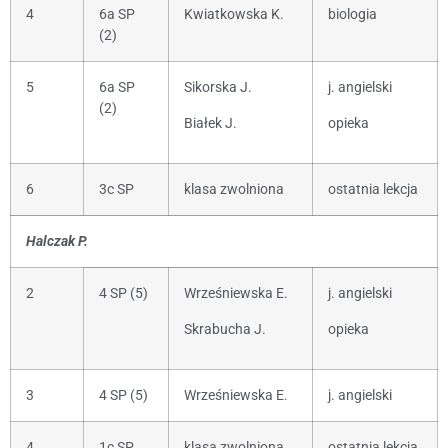
4
6a SP
Kwiatkowska K.
biologia
(2)
5
6a SP
Sikorska J.
j. angielski
(2)
Białek J.
opieka
6
3c SP
klasa zwolniona
ostatnia lekcja
Halczak P.
2
4 SP (5)
Wrześniewska E.
j. angielski
Skrabucha J.
opieka
3
4 SP (5)
Wrześniewska E.
j. angielski
4
1c SP
klasa zwolniona
ostatnia lekcja