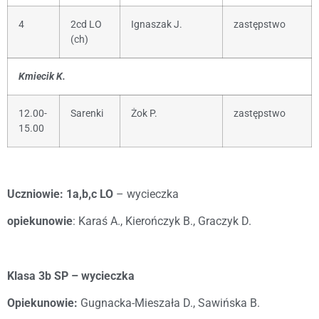
4
2cd LO
Ignaszak J.
zastępstwo
(ch)
Kmiecik K.
12.00-
Sarenki
Żok P.
zastępstwo
15.00
Uczniowie: 1a,b,c LO
– wycieczka
opiekunowie
: Karaś A., Kierończyk B., Graczyk D.
Klasa 3b SP – wycieczka
Opiekunowie:
Gugnacka-Mieszała D., Sawińska B.