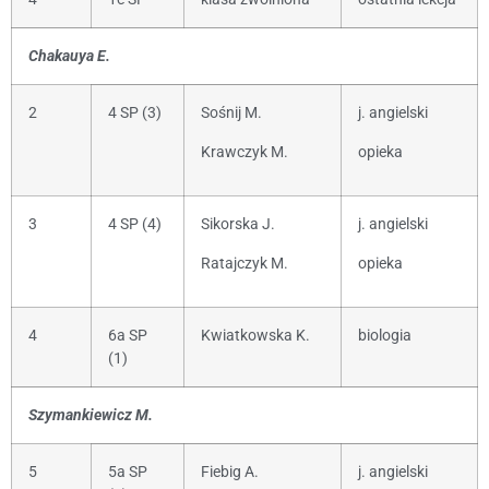
Chakauya E.
2
4 SP (3)
Sośnij M.
j. angielski
Krawczyk M.
opieka
3
4 SP (4)
Sikorska J.
j. angielski
Ratajczyk M.
opieka
4
6a SP
Kwiatkowska K.
biologia
(1)
Szymankiewicz M.
5
5a SP
Fiebig A.
j. angielski