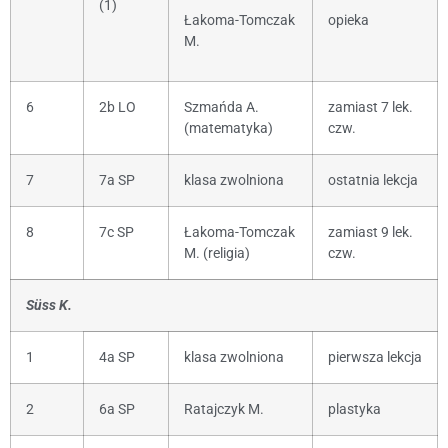
(1)
Łakoma-Tomczak
opieka
M.
6
2b LO
Szmańda A.
zamiast 7 lek.
(matematyka)
czw.
7
7a SP
klasa zwolniona
ostatnia lekcja
8
7c SP
Łakoma-Tomczak
zamiast 9 lek.
M. (religia)
czw.
Süss K.
1
4a SP
klasa zwolniona
pierwsza lekcja
2
6a SP
Ratajczyk M.
plastyka