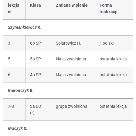
lekcja
Klasa
Zmiana w planie
Forma
nr
realizacji
Szymankiewicz K.
3
8b SP
Solarewicz H.
j. polski
5
5b SP
klasa zwolniona
ostatnia lekcja
6
4b SP
klasa zwolniona
ostatnia lekcja
Kierończyk B.
7-8
3a LO
grupa zwolniona
ostatnia lekcja
(r)
Graczyk D.