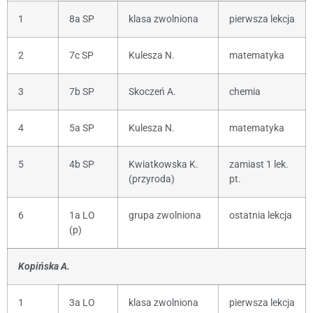
1
8a SP
klasa zwolniona
pierwsza lekcja
2
7c SP
Kulesza N.
matematyka
3
7b SP
Skoczeń A.
chemia
4
5a SP
Kulesza N.
matematyka
5
4b SP
Kwiatkowska K.
zamiast 1 lek.
(przyroda)
pt.
6
1a LO
grupa zwolniona
ostatnia lekcja
(p)
Kopińska A.
1
3a LO
klasa zwolniona
pierwsza lekcja