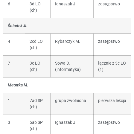
6
3d LO
Ignaszak J.
zastępstwo
(ch)
Śniadek A.
4
2cd LO
Rybarczyk M.
zastępstwo
(ch)
7
3c LO
Sowa D.
łącznie z 3c LO
(ch)
(informatyka)
(1)
Materka M.
1
7ad SP
grupa zwolniona
pierwsza lekcja
(ch)
3
5ab SP
Ignaszak J.
zastępstwo
(ch)