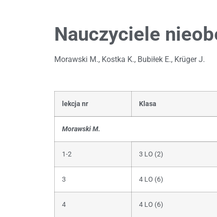
Nauczyciele nieob
Morawski M., Kostka K., Bubiłek E., Krüger J.
lekcja nr
Klasa
Morawski M.
1-2
3 LO (2)
3
4 LO (6)
4
4 LO (6)