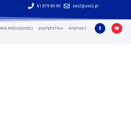
61 879 80 90
zso2@zso2.pl
RIA PRZYSZŁOŚCI
ZASTĘPSTWA
KONTAKT