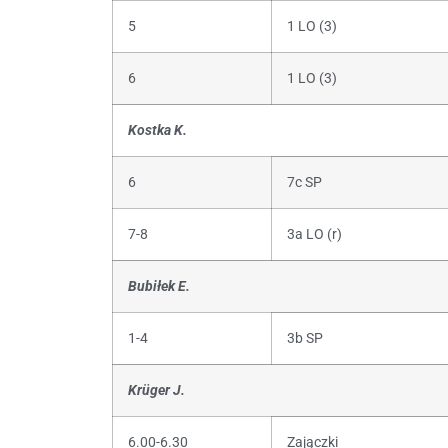
5
1 LO (3)
6
1 LO (3)
Kostka K.
6
7c SP
7-8
3a LO (r)
Bubiłek E.
1-4
3b SP
Krüger J.
6.00-6.30
Zajączki