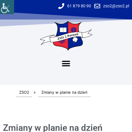
61 879 80 90
zso2@zso2.pl
ZSO2
»
Zmiany w planie na dzień
Zmiany w planie na dzień