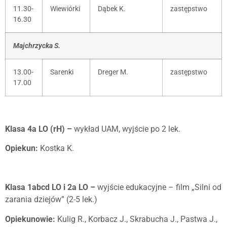
11.30-
Wiewiórki
Dąbek K.
zastępstwo
16.30
Majchrzycka S.
13.00-
Sarenki
Dreger M.
zastępstwo
17.00
Klasa 4a LO (rH) –
wykład UAM, wyjście po 2 lek.
Opiekun:
Kostka K.
Klasa 1abcd LO i 2a LO –
wyjście edukacyjne – film „Silni od
zarania dziejów” (2-5 lek.)
Opiekunowie:
Kulig R., Korbacz J., Skrabucha J., Pastwa J.,