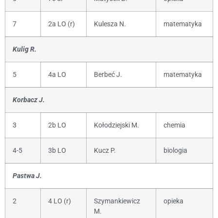
7
2a LO (r)
Kulesza N.
matematyka
Kulig R.
5
4a LO
Berbeć J.
matematyka
Korbacz J.
3
2b LO
Kołodziejski M.
chemia
4-5
3b LO
Kucz P.
biologia
Pastwa J.
2
4 LO (r)
Szymankiewicz
opieka
M.