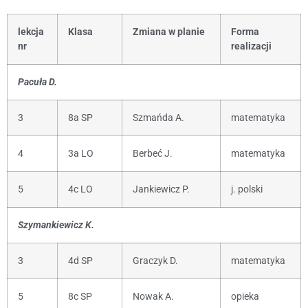
lekcja
Klasa
Zmiana w planie
Forma
nr
realizacji
Pacuła D.
3
8a SP
Szmańda A.
matematyka
4
3a LO
Berbeć J.
matematyka
5
4c LO
Jankiewicz P.
j. polski
Szymankiewicz K.
3
4d SP
Graczyk D.
matematyka
5
8c SP
Nowak A.
opieka