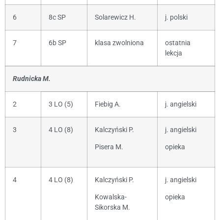
6
8c SP
Solarewicz H.
j. polski
7
6b SP
klasa zwolniona
ostatnia
lekcja
Rudnicka M.
2
3 LO (5)
Fiebig A.
j. angielski
3
4 LO (8)
Kalczyński P.
j. angielski
Pisera M.
opieka
4
4 LO (8)
Kalczyński P.
j. angielski
Kowalska-
opieka
Sikorska M.