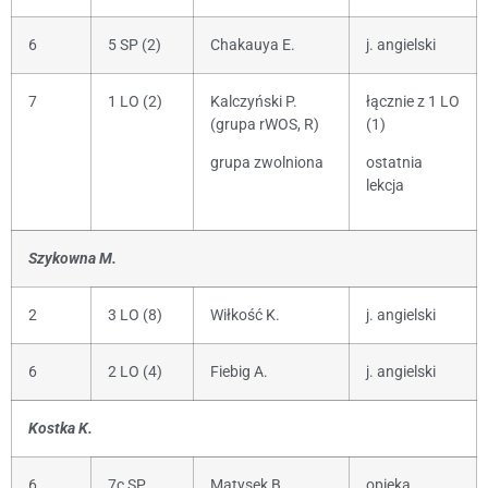
6
5 SP (2)
Chakauya E.
j. angielski
7
1 LO (2)
Kalczyński P.
łącznie z 1 LO
(grupa rWOS, R)
(1)
grupa zwolniona
ostatnia
lekcja
Szykowna M.
2
3 LO (8)
Wiłkość K.
j. angielski
6
2 LO (4)
Fiebig A.
j. angielski
Kostka K.
6
7c SP
Matysek B.
opieka