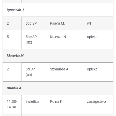
Ignaszak J.
2
8cd SP
Pisera M.
wf
5
5ac SP
Kulesza N.
opieka
(dz)
Materka M.
2
8d SP
Szmańda A.
opieka
(ch)
Budnik A.
11.30-
świetlica
Polna K.
zastępstwo
14.30