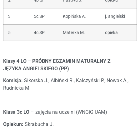
2
4b SP
Pastwa J.
opieka
3
5c SP
Kopińska A.
j. angielski
5
4c SP
Materka M.
opieka
Klasy 4 LO – PRÓBNY EGZAMIN MATURALNY Z
JĘZYKA ANGIELSKIEGO (PP)
Komisja:
Sikorska J.,
Albiński R., Kalczyński P., Nowak A.,
Rudnicka M.
Klasa 3c LO
– zajęcia na uczelni (WNGiG UAM)
Opiekun:
Skrabucha J.