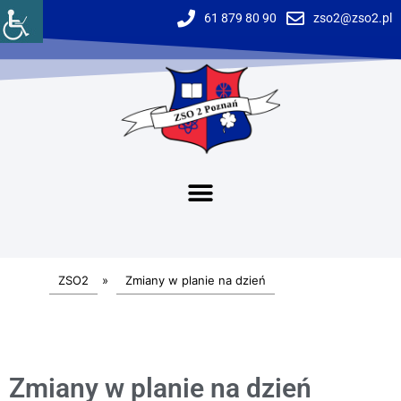
61 879 80 90
zso2@zso2.pl
ZSO2
»
Zmiany w planie na dzień
Zmiany w planie na dzień