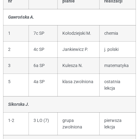
nr
planie
realizacji
Gawrońska A.
1
7c SP
Kołodziejski M.
chemia
2
4c SP
Jankiewicz P.
j. polski
3
6a SP
Kulesza N.
matematyka
5
4a SP
klasa zwolniona
ostatnia
lekcja
Sikorska J.
1-2
3 LO (7)
grupa
pierwsza
zwolniona
lekcja