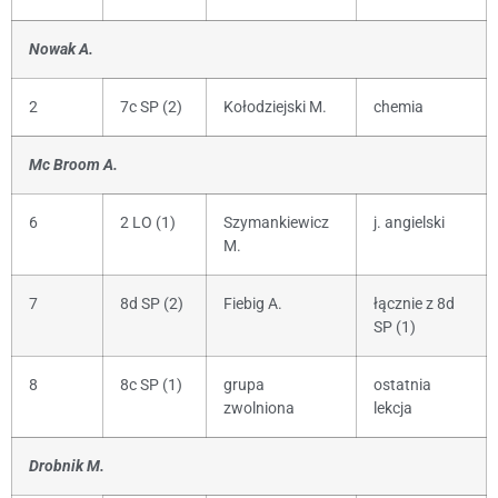
Nowak A.
2
7c SP (2)
Kołodziejski M.
chemia
Mc Broom A.
6
2 LO (1)
Szymankiewicz
j. angielski
M.
7
8d SP (2)
Fiebig A.
łącznie z 8d
SP (1)
8
8c SP (1)
grupa
ostatnia
zwolniona
lekcja
Drobnik M.