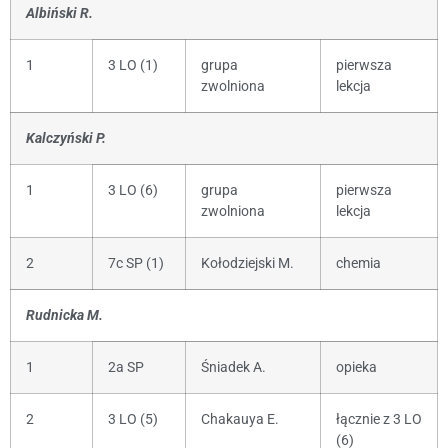
Albiński R.
1
3 LO (1)
grupa
pierwsza
zwolniona
lekcja
Kalczyński P.
1
3 LO (6)
grupa
pierwsza
zwolniona
lekcja
2
7c SP (1)
Kołodziejski M.
chemia
Rudnicka M.
1
2a SP
Śniadek A.
opieka
2
3 LO (5)
Chakauya E.
łącznie z 3 LO
(6)