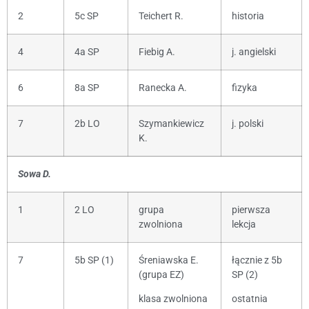
2
5c SP
Teichert R.
historia
4
4a SP
Fiebig A.
j. angielski
6
8a SP
Ranecka A.
fizyka
7
2b LO
Szymankiewicz
j. polski
K.
Sowa D.
1
2 LO
grupa
pierwsza
zwolniona
lekcja
7
5b SP (1)
Śreniawska E.
łącznie z 5b
(grupa EZ)
SP (2)
klasa zwolniona
ostatnia