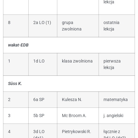
lekcja
8
2a LO (1)
grupa
ostatnia
zwolniona
lekcja
wakat-EDB
1
1d LO
klasa zwolniona
pierwsza
lekcja
Süss K.
2
6a SP
Kulesza N.
matematyka
3
5b SP
Mc Broom A.
j. angielski
4
3d LO
Pietrykowski R.
łącznie z