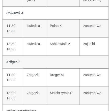
(dz1)
3d LO (dz2)
Paluszak J.
11.30-
świetlica
Polna K.
zastępstwo
13.30
13.30-
świetlica
Sobkowiak M.
zaj. bibl.
14.30
Krüger J.
11.00-
Zajączki
Dreger M.
zastępstwo
13.00
13.00-
Zajączki
Majchrzycka S.
zastępstwo
16.00