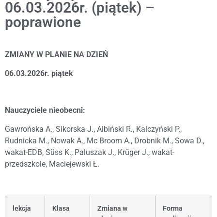
06.03.2026r. (piątek) –
poprawione
ZMIANY W PLANIE NA DZIEŃ
06.03.2026r. piątek
Nauczyciele nieobecni:
Gawrońska A., Sikorska J.,
Albiński R., Kalczyński P.,
Rudnicka M., Nowak A., Mc Broom A., Drobnik M., Sowa D.,
wakat-EDB, Süss K., Paluszak J.
,
Krüger J., wakat-
przedszkole,
Maciejewski Ł.
lekcja
Klasa
Zmiana w
Forma