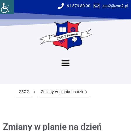
61 879 80 90
zso2@zso2.pl
ZSO2
»
Zmiany w planie na dzień
Zmiany w planie na dzień