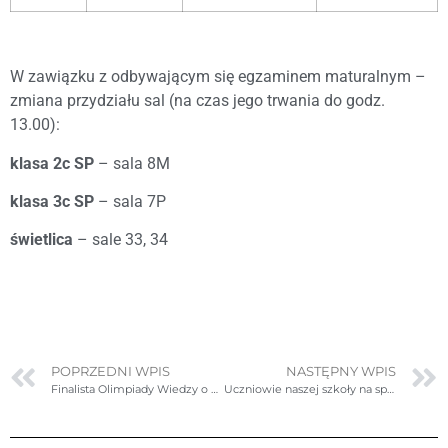
W zawiązku z odbywającym się egzaminem maturalnym –
zmiana przydziału sal (na czas jego trwania do godz.
13.00):
klasa 2c SP
– sala 8M
klasa 3c SP
– sala 7P
świetlica
– sale 33, 34
POPRZEDNI WPIS
NASTĘPNY WPIS
Finalista Olimpiady Wiedzy o Polsce i Świecie Współczesnym
Uczniowie naszej szkoły na spektaklu „Lot nad kukułczym gniazdem”