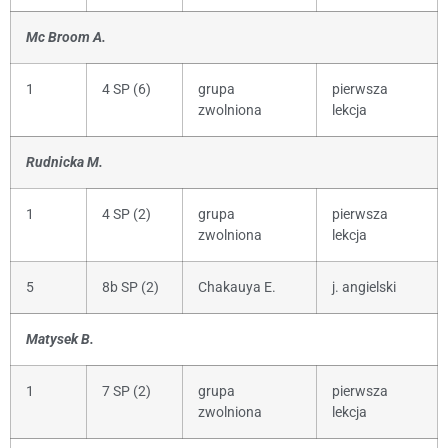
Mc Broom A.
1
4 SP (6)
grupa
pierwsza
zwolniona
lekcja
Rudnicka M.
1
4 SP (2)
grupa
pierwsza
zwolniona
lekcja
5
8b SP (2)
Chakauya E.
j. angielski
Matysek B.
1
7 SP (2)
grupa
pierwsza
zwolniona
lekcja