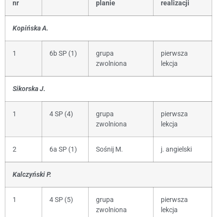
nr
planie
realizacji
Kopińska A.
1
6b SP (1)
grupa
pierwsza
zwolniona
lekcja
Sikorska J.
1
4 SP (4)
grupa
pierwsza
zwolniona
lekcja
2
6a SP (1)
Sośnij M.
j. angielski
Kalczyński P.
1
4 SP (5)
grupa
pierwsza
zwolniona
lekcja