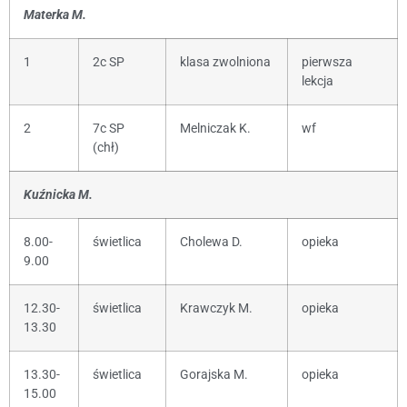
Materka M.
1
2c SP
klasa zwolniona
pierwsza
lekcja
2
7c SP
Melniczak K.
wf
(chł)
Kuźnicka M.
8.00-
świetlica
Cholewa D.
opieka
9.00
12.30-
świetlica
Krawczyk M.
opieka
13.30
13.30-
świetlica
Gorajska M.
opieka
15.00