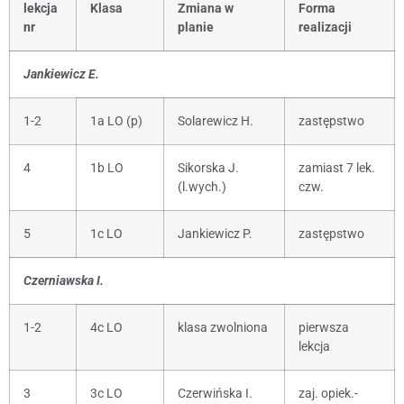
lekcja
Klasa
Zmiana w
Forma
nr
planie
realizacji
Jankiewicz E.
1-2
1a LO (p)
Solarewicz H.
zastępstwo
4
1b LO
Sikorska J.
zamiast 7 lek.
(l.wych.)
czw.
5
1c LO
Jankiewicz P.
zastępstwo
Czerniawska I.
1-2
4c LO
klasa zwolniona
pierwsza
lekcja
3
3c LO
Czerwińska I.
zaj. opiek.-