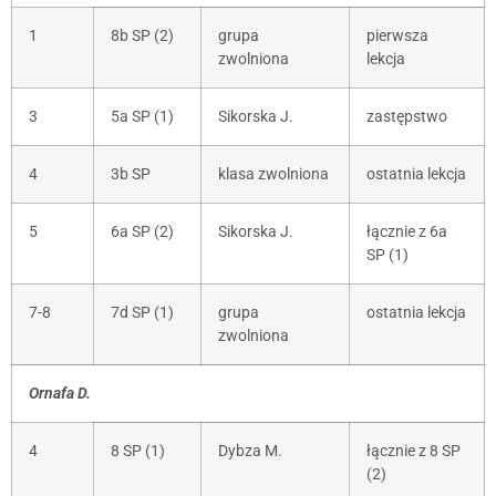
1
8b SP (2)
grupa
pierwsza
zwolniona
lekcja
3
5a SP (1)
Sikorska J.
zastępstwo
4
3b SP
klasa zwolniona
ostatnia lekcja
5
6a SP (2)
Sikorska J.
łącznie z 6a
SP (1)
7-8
7d SP (1)
grupa
ostatnia lekcja
zwolniona
Ornafa D.
4
8 SP (1)
Dybza M.
łącznie z 8 SP
(2)