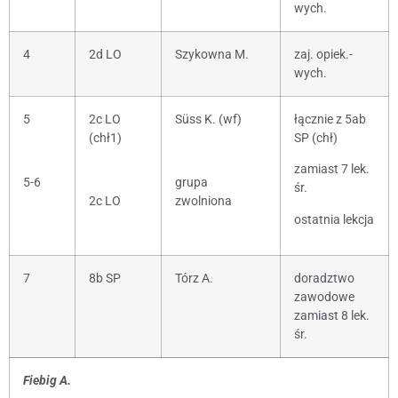
wych.
4
2d LO
Szykowna M.
zaj. opiek.-
wych.
5
2c LO
Süss K. (wf)
łącznie z 5ab
(chł1)
SP (chł)
zamiast 7 lek.
5-6
grupa
śr.
2c LO
zwolniona
ostatnia lekcja
7
8b SP
Tórz A.
doradztwo
zawodowe
zamiast 8 lek.
śr.
Fiebig A.