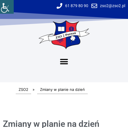
61 879 80 90
zso2@zso2.pl
ZSO2
»
Zmiany w planie na dzień
Zmiany w planie na dzień