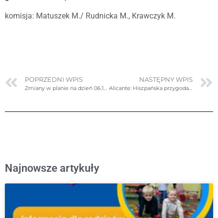
komisja: Matuszek M./ Rudnicka M., Krawczyk M.
POPRZEDNI WPIS
NASTĘPNY WPIS
Zmiany w planie na dzień 06.11.2024r. (środa)
Alicante: Hiszpańska przygoda naszych uczniów – nauka, słońce i wspólne chwile!
Najnowsze artykuły