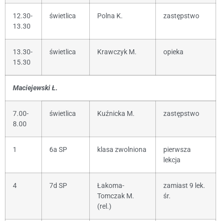
12.30-
świetlica
Polna K.
zastępstwo
13.30
13.30-
świetlica
Krawczyk M.
opieka
15.30
Maciejewski Ł.
7.00-
świetlica
Kuźnicka M.
zastępstwo
8.00
1
6a SP
klasa zwolniona
pierwsza
lekcja
4
7d SP
Łakoma-
zamiast 9 lek.
Tomczak M.
śr.
(rel.)