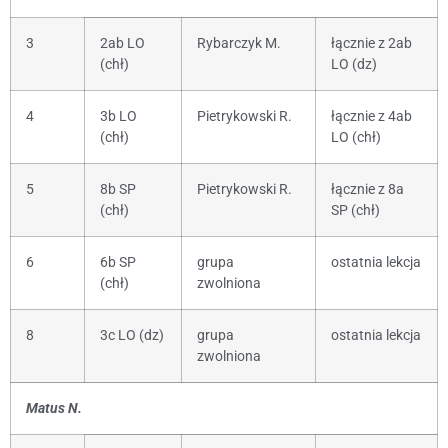
3
2ab LO
Rybarczyk M.
łącznie z 2ab
(chł)
LO (dz)
4
3b LO
Pietrykowski R.
łącznie z 4ab
(chł)
LO (chł)
5
8b SP
Pietrykowski R.
łącznie z 8a
(chł)
SP (chł)
6
6b SP
grupa
ostatnia lekcja
(chł)
zwolniona
8
3c LO (dz)
grupa
ostatnia lekcja
zwolniona
Matus N.