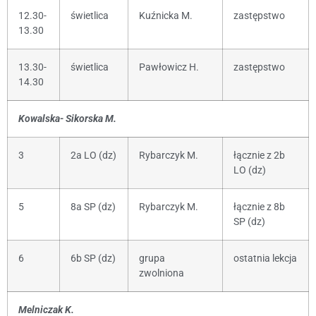
12.30-
świetlica
Kuźnicka M.
zastępstwo
13.30
13.30-
świetlica
Pawłowicz H.
zastępstwo
14.30
Kowalska- Sikorska M.
3
2a LO (dz)
Rybarczyk M.
łącznie z 2b
LO (dz)
5
8a SP (dz)
Rybarczyk M.
łącznie z 8b
SP (dz)
6
6b SP (dz)
grupa
ostatnia lekcja
zwolniona
Melniczak K.