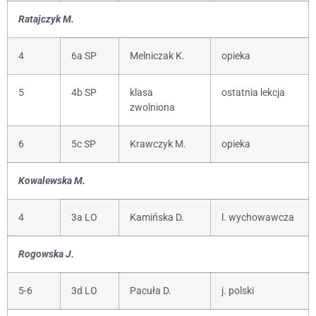
Ratajczyk M.
4
6a SP
Melniczak K.
opieka
5
4b SP
klasa
ostatnia lekcja
zwolniona
6
5c SP
Krawczyk M.
opieka
Kowalewska M.
4
3a LO
Kamińska D.
l. wychowawcza
Rogowska J.
5-6
3d LO
Pacuła D.
j. polski