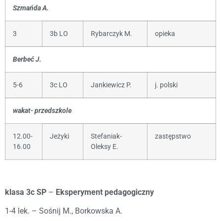
Szmańda A.
3
3b LO
Rybarczyk M.
opieka
Berbeć J.
5-6
3c LO
Jankiewicz P.
j. polski
wakat- przedszkole
12.00-
Jeżyki
Stefaniak-
zastępstwo
16.00
Oleksy E.
klasa 3c SP
–
Eksperyment pedagogiczny
1-4 lek. – Sośnij M., Borkowska A.