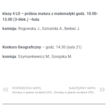
klasy 4 LO – próbna matura z matematyki godz. 10.00-
13.00 (3-6lek.) –hala
komisja:
Rogowska J., Szmańda A., Berbeć J.
Konkurs Geograficzny
– godz. 14.30 (sala 21)
komisja
: Szymankiewicz M., Gorajska M.
POPRZEDNI WPIS
NASTĘPNY WPIS
Zmiany w planie na dzień 07.03.2024r. (czwartek)
Zmiany w planie na dzień 07.03.2024r. (czwartek)- ponownie poprawione