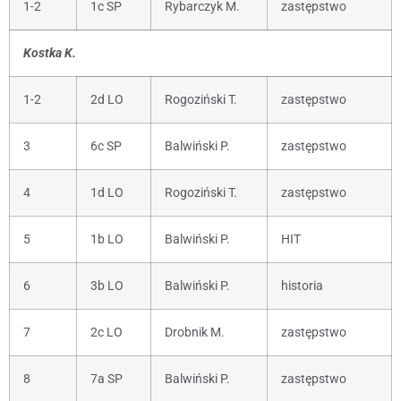
1-2
1c SP
Rybarczyk M.
zastępstwo
Kostka K.
1-2
2d LO
Rogoziński T.
zastępstwo
3
6c SP
Balwiński P.
zastępstwo
4
1d LO
Rogoziński T.
zastępstwo
5
1b LO
Balwiński P.
HIT
6
3b LO
Balwiński P.
historia
7
2c LO
Drobnik M.
zastępstwo
8
7a SP
Balwiński P.
zastępstwo