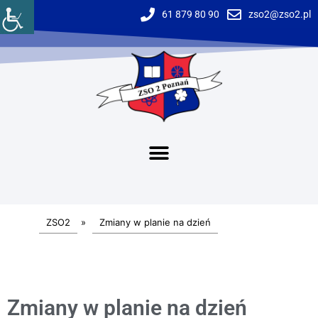
61 879 80 90
zso2@zso2.pl
ZSO2
»
Zmiany w planie na dzień
Zmiany w planie na dzień