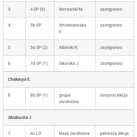
3
4 SP (6)
Morawski M.
zastępstwo
4
5b SP
Wrześniewska
zastępstwo
E.
5
5a SP (2)
Albiński R.
zastępstwo
6
7d SP (1)
Sikorska J.
zastępstwo
Chakauya E.
8
8b SP (1)
grupa
ostatnia lekcja
zwolniona
Skrabucha J.
1
4c LO
klasa zwolniona
pierwsza lekcja