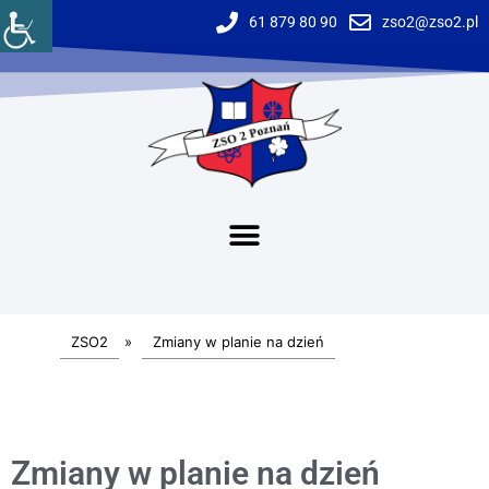
61 879 80 90
zso2@zso2.pl
ZSO2
»
Zmiany w planie na dzień
Zmiany w planie na dzień