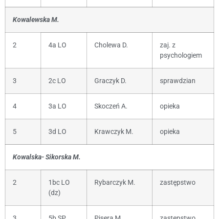
Kowalewska M.
2
4a LO
Cholewa D.
zaj. z
psychologiem
3
2c LO
Graczyk D.
sprawdzian
4
3a LO
Skoczeń A.
opieka
5
3d LO
Krawczyk M.
opieka
Kowalska- Sikorska M.
2
1bc LO
Rybarczyk M.
zastępstwo
(dz)
3
5b SP
Pisera M.
zastępstwo