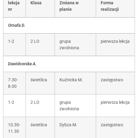
lekcja
Klasa
Zmiana w
Forma
nr
planie
realizacji
Ornafa D.
1-2
2 LO
grupa
pierwsza lekcja
zwolniona
Dawidowska A.
7.30-
świetlica
Kuźnicka M.
zastępstwo
8.00
1-2
2 LO
grupa
pierwsza lekcja
zwolniona
10.30-
świetlica
Dybza M.
zastępstwo
11.30