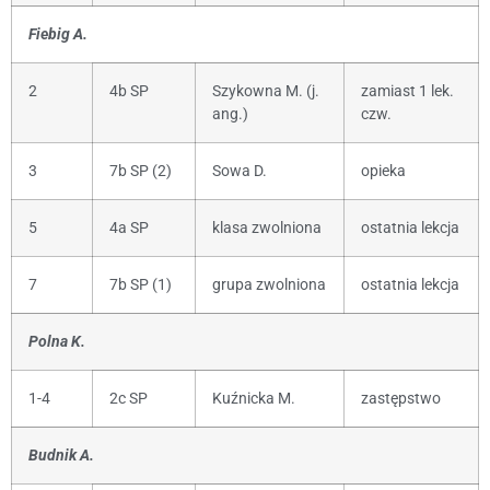
Fiebig A.
2
4b SP
Szykowna M. (j.
zamiast 1 lek.
ang.)
czw.
3
7b SP (2)
Sowa D.
opieka
5
4a SP
klasa zwolniona
ostatnia lekcja
7
7b SP (1)
grupa zwolniona
ostatnia lekcja
Polna K.
1-4
2c SP
Kuźnicka M.
zastępstwo
Budnik A.