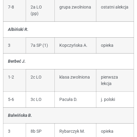
7-8
2a LO
grupa zwolniona
ostatni alekcja
(pp)
Albiński R.
3
7a SP (1)
Kopczyńska A.
opieka
Berbeć J.
1-2
2c LO
klasa zwolniona
pierwsza
lekcja
5-6
3c LO
Pacuła D.
j. polski
Balwińska B.
3
8b SP
Rybarczyk M.
opieka