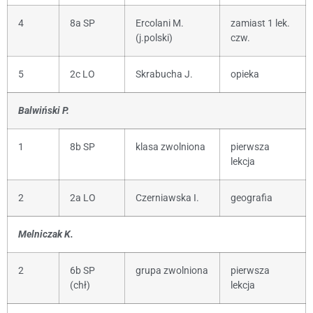
4
8a SP
Ercolani M.
zamiast 1 lek.
(j.polski)
czw.
5
2c LO
Skrabucha J.
opieka
Balwiński P.
1
8b SP
klasa zwolniona
pierwsza
lekcja
2
2a LO
Czerniawska I.
geografia
Melniczak K.
2
6b SP
grupa zwolniona
pierwsza
(chł)
lekcja