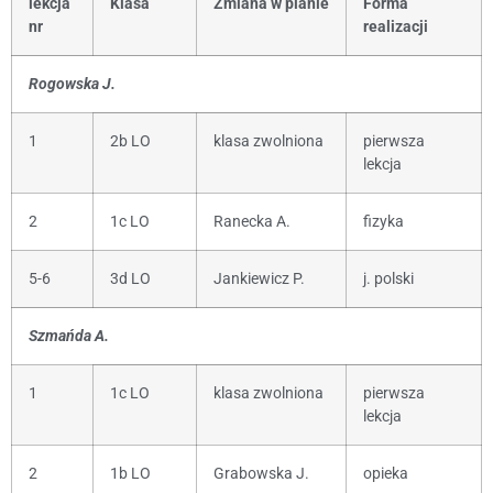
lekcja
Klasa
Zmiana w planie
Forma
nr
realizacji
Rogowska J.
1
2b LO
klasa zwolniona
pierwsza
lekcja
2
1c LO
Ranecka A.
fizyka
5-6
3d LO
Jankiewicz P.
j. polski
Szmańda A.
1
1c LO
klasa zwolniona
pierwsza
lekcja
2
1b LO
Grabowska J.
opieka