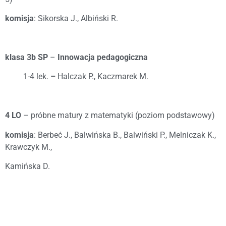
komisja
: Sikorska J., Albiński R.
klasa 3b SP
–
Innowacja pedagogiczna
1-4 lek.
–
Halczak P., Kaczmarek M.
4 LO
– próbne matury z matematyki (poziom podstawowy)
komisja
: Berbeć J., Balwińska B., Balwiński P., Melniczak K.,
Krawczyk M.,
Kamińska D.