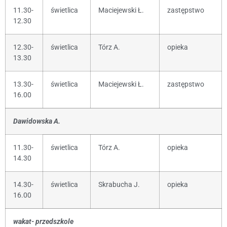
11.30-
świetlica
Maciejewski Ł.
zastępstwo
12.30
12.30-
świetlica
Tórz A.
opieka
13.30
13.30-
świetlica
Maciejewski Ł.
zastępstwo
16.00
Dawidowska A.
11.30-
świetlica
Tórz A.
opieka
14.30
14.30-
świetlica
Skrabucha J.
opieka
16.00
wakat- przedszkole