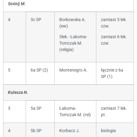
Sośnij M.
4
3c SP
Borkowska A.
zamiast 5 lek.
(ew)
czw.
5lek.- Łakoma-
zamiast 6 lek.
Tomczak M.
czw.
(religia)
5
6a SP (2)
Montenegro A.
łącznie z 6a
SP (1)
Kulesza N.
3
5a SP
Łakoma-
zamiast 7 lek.
Tomczak M. (rel)
pt.
4
5b SP
Korbacz J.
biologia