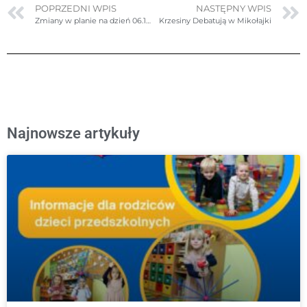
POPRZEDNI WPIS
NASTĘPNY WPIS
Zmiany w planie na dzień 06.12.2023r. (środa)
Krzesiny Debatują w Mikołajki
Najnowsze artykuły