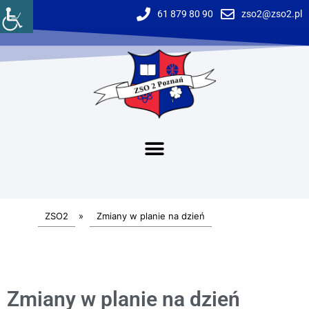
61 879 80 90
zso2@zso2.pl
ZSO2
»
Zmiany w planie na dzień
Zmiany w planie na dzień