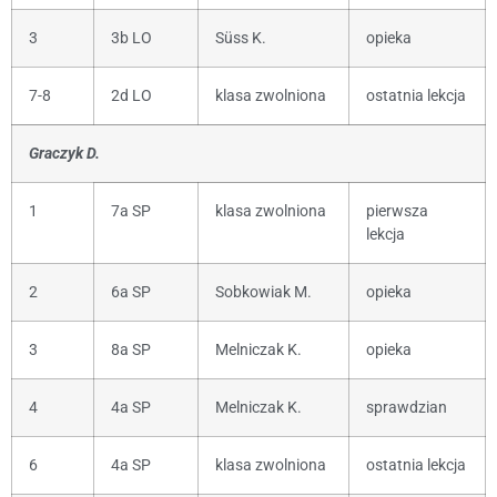
3
3b LO
Süss K.
opieka
7-8
2d LO
klasa zwolniona
ostatnia lekcja
Graczyk D.
1
7a SP
klasa zwolniona
pierwsza
lekcja
2
6a SP
Sobkowiak M.
opieka
3
8a SP
Melniczak K.
opieka
4
4a SP
Melniczak K.
sprawdzian
6
4a SP
klasa zwolniona
ostatnia lekcja