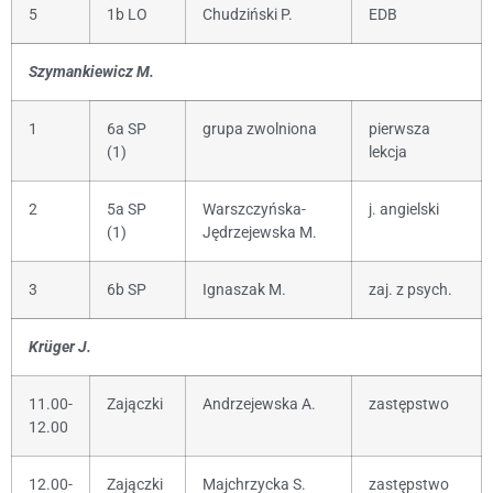
5
1b LO
Chudziński P.
EDB
Szymankiewicz M.
1
6a SP
grupa zwolniona
pierwsza
(1)
lekcja
2
5a SP
Warszczyńska-
j. angielski
(1)
Jędrzejewska M.
3
6b SP
Ignaszak M.
zaj. z psych.
Krüger J.
11.00-
Zajączki
Andrzejewska A.
zastępstwo
12.00
12.00-
Zajączki
Majchrzycka S.
zastępstwo