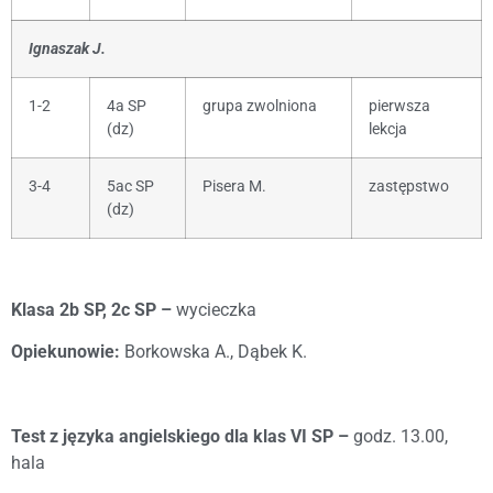
Ignaszak J.
1-2
4a SP
grupa zwolniona
pierwsza
(dz)
lekcja
3-4
5ac SP
Pisera M.
zastępstwo
(dz)
Klasa 2b SP, 2c SP –
wycieczka
Opiekunowie:
Borkowska A., Dąbek K.
Test z języka angielskiego dla klas VI SP –
godz. 13.00,
hala