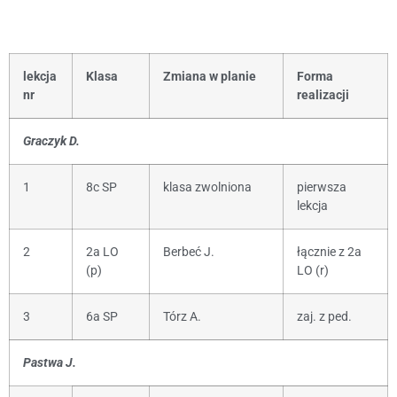
lekcja
Klasa
Zmiana w planie
Forma
nr
realizacji
Graczyk D.
1
8c SP
klasa zwolniona
pierwsza
lekcja
2
2a LO
Berbeć J.
łącznie z 2a
(p)
LO (r)
3
6a SP
Tórz A.
zaj. z ped.
Pastwa J.