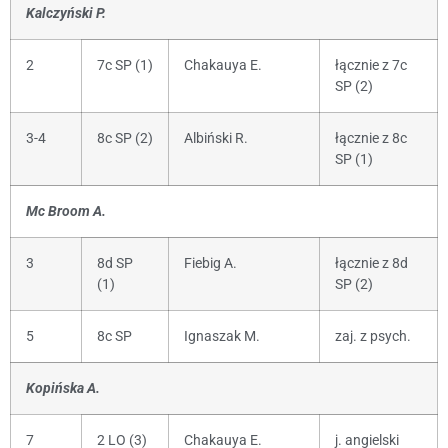
Kalczyński P.
2
7c SP (1)
Chakauya E.
łącznie z 7c
SP (2)
3-4
8c SP (2)
Albiński R.
łącznie z 8c
SP (1)
Mc Broom A.
3
8d SP
Fiebig A.
łącznie z 8d
(1)
SP (2)
5
8c SP
Ignaszak M.
zaj. z psych.
Kopińska A.
7
2 LO (3)
Chakauya E.
j. angielski