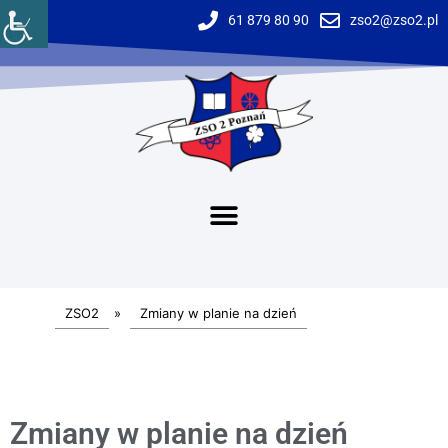
61 879 80 90
zso2@zso2.pl
ZSO2
»
Zmiany w planie na dzień
Zmiany w planie na dzień