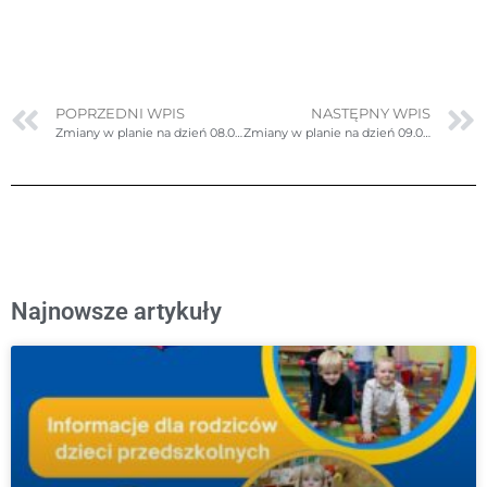
POPRZEDNI WPIS
NASTĘPNY WPIS
Zmiany w planie na dzień 08.06.2026r. (poniedziałek) – poprawione
Zmiany w planie na dzień 09.06.2026r. (wtorek)
Najnowsze artykuły