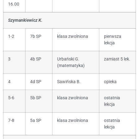
16.00
Szymankiewicz K.
1-2
7b SP
klasa zwolniona
pierwsza
lekcja
3
4b SP
Urbański G.
zamiast 5 lek.
(matematyka)
4
4d SP
Sawińska B.
opieka
5-6
5b SP
klasa zwolniona
ostatnia
lekcja
7-8
5a SP
klasa zwolniona
ostatnia
lekcja