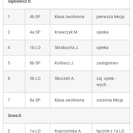
Sajkiewicz R.
1
4b SP
klasa zwolniona
pierwsza lekcja
2
4a SP
Krawczyk M.
opieka
4
1b LO
Skrabucha J.
opieka
5
8b SP
Korbacz J.
zastępstwo
6
3b LO
Skoczeń A.
zaj. opiek.-
wych.
7
8a SP
klasa zwolniona
ostatnia lekcja
Sowa D.
2
1a LO
Kopczyńska A.
łącznie z 1a LO