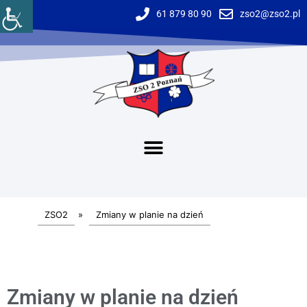
61 879 80 90
zso2@zso2.pl
ZSO2
»
Zmiany w planie na dzień
Zmiany w planie na dzień