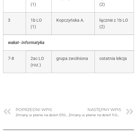
(1)
(2)
3
1b LO
Kopczyńska A.
łącznie z 1b LO
(1)
(2)
wakat- informatyka
7-8
2ac LO
grupa zwolniona
ostatnia lekcja
(roz.)
POPRZEDNI WPIS
NASTĘPNY WPIS
Zmiany w planie na dzień 07.09.2023r. (czwartek)
Zmiany w planie na dzień 11.09.2023r. (poniedziałek)- poprawione