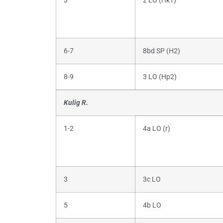
3
2 LO (Hk1)
6-7
8bd SP (H2)
8-9
3 LO (Hp2)
Kulig R.
1-2
4a LO (r)
3
3c LO
5
4b LO