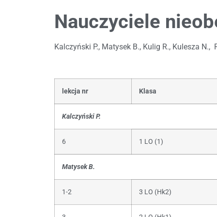
Nauczyciele nieob
Kalczyński P., Matysek B., Kulig R., Kulesza N., 
lekcja nr
Klasa
Kalczyński P.
6
1 LO (1)
Matysek B.
1-2
3 LO (Hk2)