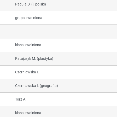
Pacuła D. (j. polski)
grupa zwolniona
klasa zwolniona
Ratajczyk M. (plastyka)
Czerniawska I.
Czerniawska I. (geografia)
Tórz A.
klasa zwolniona