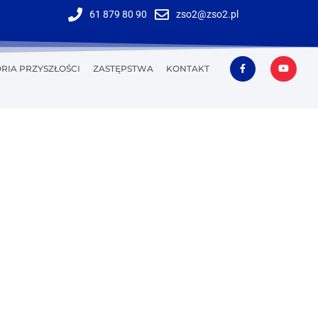
61 879 80 90
zso2@zso2.pl
RIA PRZYSZŁOŚCI
ZASTĘPSTWA
KONTAKT