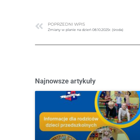
POPRZEDNI WPIS
Zmiany w planie na dzień 08.10.2025r. (środa)
Najnowsze artykuły