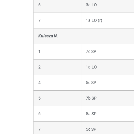
6
3a LO
7
1a LO (r)
Kulesza N.
1
7c SP
2
1a LO
4
5c SP
5
7b SP
6
5a SP
7
5c SP