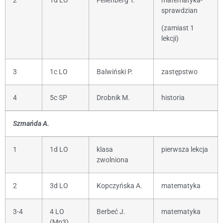
2
1d LO
Fellenberg T.
matematyka-
sprawdzian
(zamiast 1
lekcji)
3
1c LO
Balwiński P.
zastępstwo
4
5c SP
Drobnik M.
historia
Szmańda A.
1
1d LO
klasa
pierwsza lekcja
zwolniona
2
3d LO
Kopczyńska A.
matematyka
3-4
4 LO
Berbeć J.
matematyka
(Mp3)