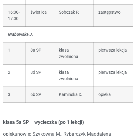
16:00-
świetlica
Sobczak P.
zastępstwo
17:00
Grabowska J.
1
8a SP
klasa
pierwsza lekcja
zwolniona
2
8d SP
klasa
pierwsza lekcja
zwolniona
3
6b SP
Kamińska D.
opieka
klasa 5a SP – wycieczka (po 1 lekcji)
opiekunowie: Szykowna M., Rybarczyk Magdalena