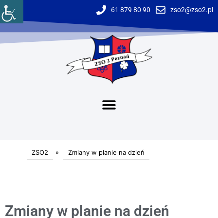
61 879 80 90
zso2@zso2.pl
ZSO2
»
Zmiany w planie na dzień
Zmiany w planie na dzień