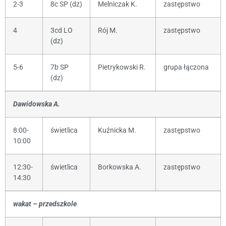
2-3
8c SP (dz)
Melniczak K.
zastępstwo
4
3cd LO
Rój M.
zastępstwo
(dz)
5-6
7b SP
Pietrykowski R.
grupa łączona
(dz)
Dawidowska A.
8:00-
świetlica
Kuźnicka M.
zastępstwo
10:00
12:30-
świetlica
Borkowska A.
zastępstwo
14:30
wakat – przedszkole