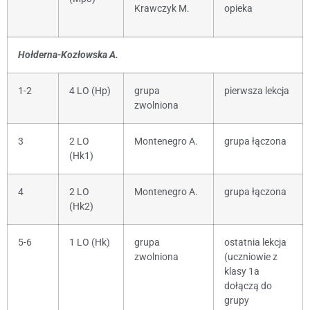
Krawczyk M.
opieka
Hołderna-Kozłowska A.
1-2
4 LO (Hp)
grupa
pierwsza lekcja
zwolniona
3
2 LO
Montenegro A.
grupa łączona
(Hk1)
4
2 LO
Montenegro A.
grupa łączona
(Hk2)
5-6
1 LO (Hk)
grupa
ostatnia lekcja
zwolniona
(uczniowie z
klasy 1a
dołączą do
grupy