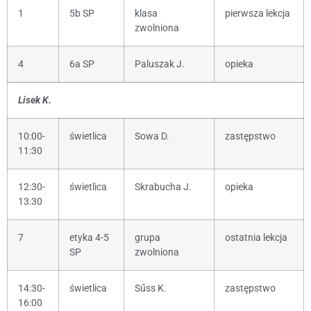
1
5b SP
klasa
pierwsza lekcja
zwolniona
4
6a SP
Paluszak J.
opieka
Lisek K.
10:00-
świetlica
Sowa D.
zastępstwo
11:30
12:30-
świetlica
Skrabucha J.
opieka
13:30
7
etyka 4-5
grupa
ostatnia lekcja
SP
zwolniona
14:30-
świetlica
Sűss K.
zastępstwo
16:00