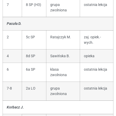
7
8 SP (H3)
grupa
ostatnia lekcja
zwolniona
Pacuła D.
2
5c SP
Ratajczyk M.
zaj. opiek.-
wych.
4
8d SP
Sawińska B.
opieka
6
6a SP
klasa
ostatnia lekcja
zwolniona
7-8
2a LO
grupa
ostatnia lekcja
zwolniona
Korbacz J.