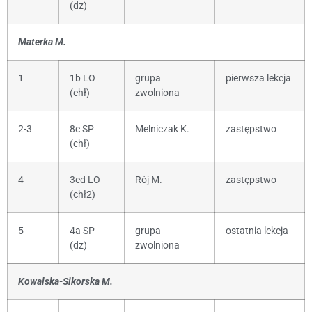
(dz)
Materka M.
1
1b LO
grupa
pierwsza lekcja
(chł)
zwolniona
2-3
8c SP
Melniczak K.
zastępstwo
(chł)
4
3cd LO
Rój M.
zastępstwo
(chł2)
5
4a SP
grupa
ostatnia lekcja
(dz)
zwolniona
Kowalska-Sikorska M.