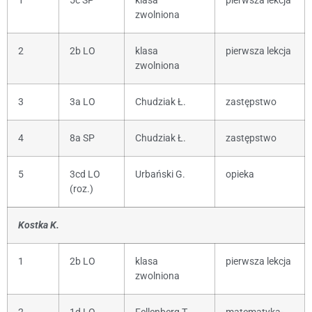
1
5c SP
klasa
pierwsza lekcja
zwolniona
2
2b LO
klasa
pierwsza lekcja
zwolniona
3
3a LO
Chudziak Ł.
zastępstwo
4
8a SP
Chudziak Ł.
zastępstwo
5
3cd LO
Urbański G.
opieka
(roz.)
Kostka K.
1
2b LO
klasa
pierwsza lekcja
zwolniona