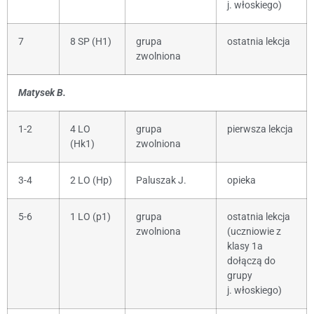
j. włoskiego)
7
8 SP (H1)
grupa
ostatnia lekcja
zwolniona
Matysek B.
1-2
4 LO
grupa
pierwsza lekcja
(Hk1)
zwolniona
3-4
2 LO (Hp)
Paluszak J.
opieka
5-6
1 LO (p1)
grupa
ostatnia lekcja
zwolniona
(uczniowie z
klasy 1a
dołączą do
grupy
j. włoskiego)