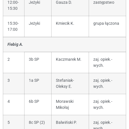
12:00-
Jeżyki
Gauza D.
zastępstwo
15:30
15:30-
Jeżyki
Kmiecik K.
grupa łączona
17:00
Fiebig A.
2
3b SP
Kaczmarek M.
zaj. opiek.-
wych.
3
1a SP
Stefaniak-
zaj. opiek.-
Oleksy E.
wych.
4
6b SP
Morawski
zaj. opiek.-
Mikołaj
wych.
5
8c SP (2)
Balwiński P.
zaj. opiek.-
wych.