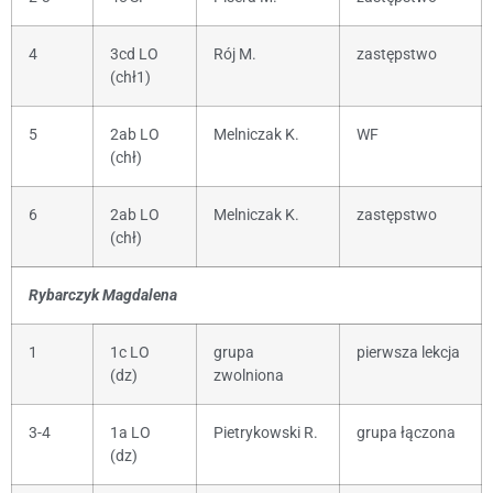
4
3cd LO
Rój M.
zastępstwo
(chł1)
5
2ab LO
Melniczak K.
WF
(chł)
6
2ab LO
Melniczak K.
zastępstwo
(chł)
Rybarczyk Magdalena
1
1c LO
grupa
pierwsza lekcja
(dz)
zwolniona
3-4
1a LO
Pietrykowski R.
grupa łączona
(dz)