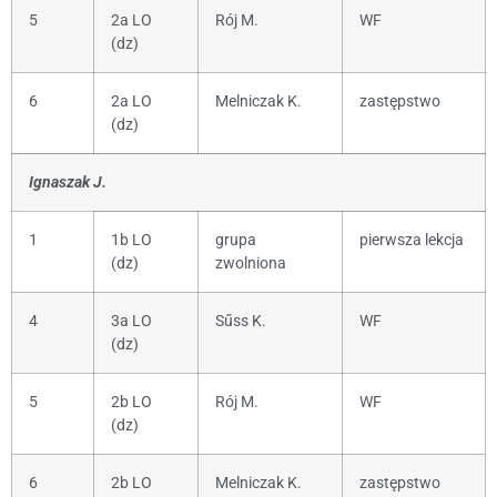
5
2a LO
Rój M.
WF
(dz)
6
2a LO
Melniczak K.
zastępstwo
(dz)
Ignaszak J.
1
1b LO
grupa
pierwsza lekcja
(dz)
zwolniona
4
3a LO
Sűss K.
WF
(dz)
5
2b LO
Rój M.
WF
(dz)
6
2b LO
Melniczak K.
zastępstwo