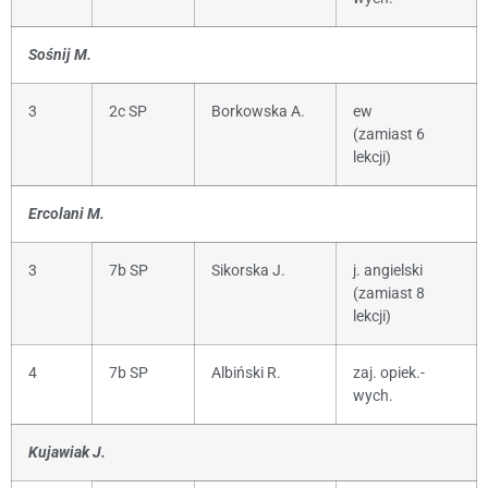
Sośnij M.
3
2c SP
Borkowska A.
ew
(zamiast 6
lekcji)
Ercolani M.
3
7b SP
Sikorska J.
j. angielski
(zamiast 8
lekcji)
4
7b SP
Albiński R.
zaj. opiek.-
wych.
Kujawiak J.