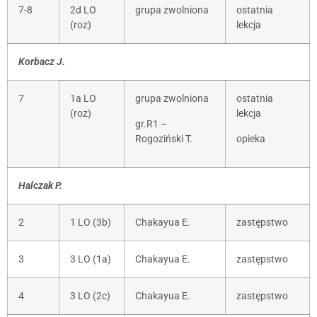
7-8
2d LO
grupa zwolniona
ostatnia
(roz)
lekcja
Korbacz J.
7
1a LO
grupa zwolniona
ostatnia
(roz)
lekcja
gr.R1 –
Rogoziński T.
opieka
Halczak P.
2
1 LO (3b)
Chakayua E.
zastępstwo
3
3 LO (1a)
Chakayua E.
zastępstwo
4
3 LO (2c)
Chakayua E.
zastępstwo