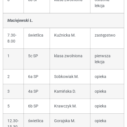
lekcja
Maciejewski Ł.
7.30-
świetlica
Kuźnicka M.
zastępstwo
8.00
1
5c SP
klasa zwolniona
pierwsza
lekcja
2
6a SP
Sobkowiak M.
opieka
3
4a SP
Kamińska D.
opieka
5
6b SP
Krawczyk M.
opieka
12.30-
świetlica
Gorajska M.
opieka
15.30