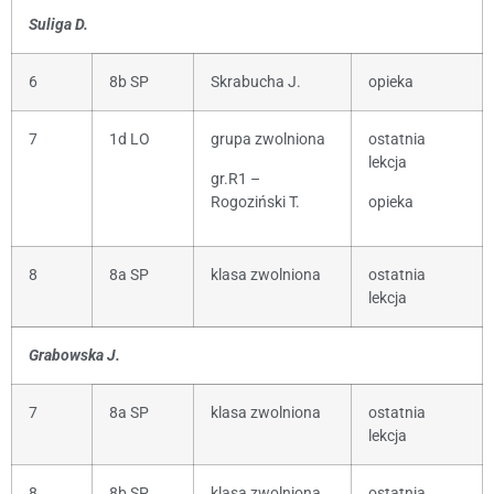
Suliga D.
6
8b SP
Skrabucha J.
opieka
7
1d LO
grupa zwolniona
ostatnia
lekcja
gr.R1 –
Rogoziński T.
opieka
8
8a SP
klasa zwolniona
ostatnia
lekcja
Grabowska J.
7
8a SP
klasa zwolniona
ostatnia
lekcja
8
8b SP
klasa zwolniona
ostatnia