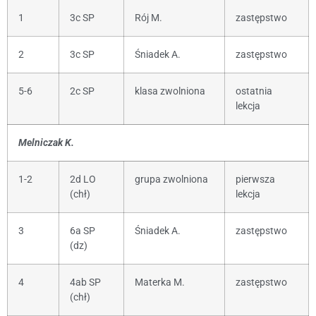
1
3c SP
Rój M.
zastępstwo
2
3c SP
Śniadek A.
zastępstwo
5-6
2c SP
klasa zwolniona
ostatnia
lekcja
Melniczak K.
1-2
2d LO
grupa zwolniona
pierwsza
(chł)
lekcja
3
6a SP
Śniadek A.
zastępstwo
(dz)
4
4ab SP
Materka M.
zastępstwo
(chł)