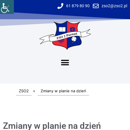
61 879 80 90
zso2@zso2.pl
ZSO2
»
Zmiany w planie na dzień
Zmiany w planie na dzień