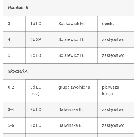
Hamkało K.
3
1d LO
Sobkowiak M.
opieka
4
6b SP
Solarewicz H.
zastępstwo
5
3c LO
Solarewicz H.
zastępstwo
Skoczeń A.
0-2
3d LO
grupa zwolniona
pierwsza
(roz)
lekcja
3-4
2b LO
Balwińska B.
zastępstwo
5-6
3b LO
Balwińska B.
zastępstwo