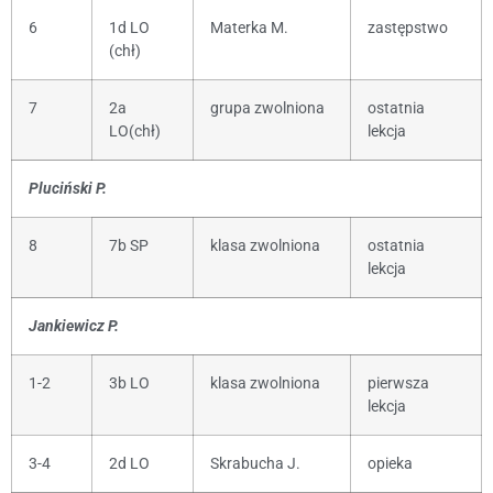
6
1d LO
Materka M.
zastępstwo
(chł)
7
2a
grupa zwolniona
ostatnia
LO(chł)
lekcja
Pluciński P.
8
7b SP
klasa zwolniona
ostatnia
lekcja
Jankiewicz P.
1-2
3b LO
klasa zwolniona
pierwsza
lekcja
3-4
2d LO
Skrabucha J.
opieka