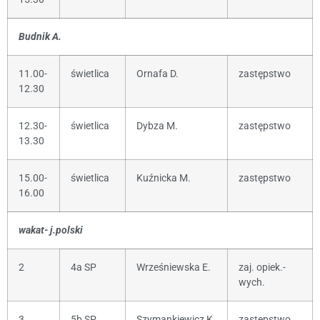
Budnik A.
11.00-
świetlica
Ornafa D.
zastępstwo
12.30
12.30-
świetlica
Dybza M.
zastępstwo
13.30
15.00-
świetlica
Kuźnicka M.
zastępstwo
16.00
wakat- j.polski
2
4a SP
Wrześniewska E.
zaj. opiek.-
wych.
3
5b SP
Szymankiewicz K.
zastępstwo