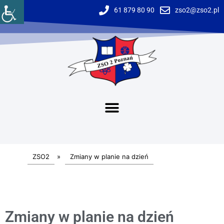
61 879 80 90
zso2@zso2.pl
ZSO2
»
Zmiany w planie na dzień
Zmiany w planie na dzień