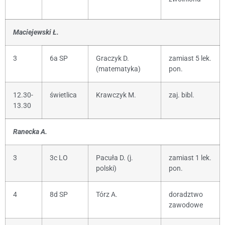
Maciejewski Ł.
3
6a SP
Graczyk D.
zamiast 5 lek.
(matematyka)
pon.
12.30-
świetlica
Krawczyk M.
zaj. bibl.
13.30
Ranecka A.
3
3c LO
Pacuła D. (j.
zamiast 1 lek.
polski)
pon.
4
8d SP
Tórz A.
doradztwo
zawodowe