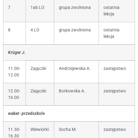
7
1ab LO
grupa zwolniona
ostatnia
lekcja
8
4 LO
grupa zwolniona
ostatnia
lekcja
Krüger J.
11.00-
Zajączki
Andrzejewska A.
zastępstwo
12.00
12.00-
Zajączki
Borkowska A.
zastępstwo
16.00
wakat- przedszkole
11.30-
Wiewiórki
Socha M.
zastępstwo
16.30