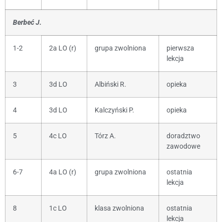
Berbeć J.
1-2
2a LO (r)
grupa zwolniona
pierwsza
lekcja
3
3d LO
Albiński R.
opieka
4
3d LO
Kalczyński P.
opieka
5
4c LO
Tórz A.
doradztwo
zawodowe
6-7
4a LO (r)
grupa zwolniona
ostatnia
lekcja
8
1c LO
klasa zwolniona
ostatnia
lekcja