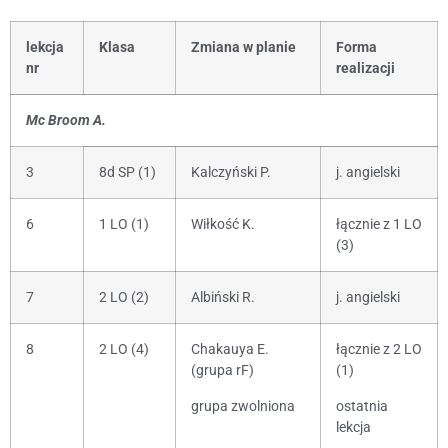
lekcja
Klasa
Zmiana w planie
Forma
nr
realizacji
Mc Broom A.
3
8d SP (1)
Kalczyński P.
j. angielski
6
1 LO (1)
Wiłkość K.
łącznie z 1 LO
(3)
7
2 LO (2)
Albiński R.
j. angielski
8
2 LO (4)
Chakauya E.
łącznie z 2 LO
(grupa rF)
(1)
grupa zwolniona
ostatnia
lekcja