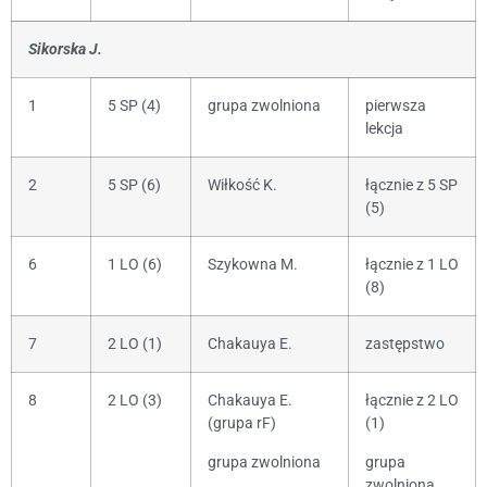
Sikorska J.
1
5 SP (4)
grupa zwolniona
pierwsza
lekcja
2
5 SP (6)
Wiłkość K.
łącznie z 5 SP
(5)
6
1 LO (6)
Szykowna M.
łącznie z 1 LO
(8)
7
2 LO (1)
Chakauya E.
zastępstwo
8
2 LO (3)
Chakauya E.
łącznie z 2 LO
(grupa rF)
(1)
grupa zwolniona
grupa
zwolniona