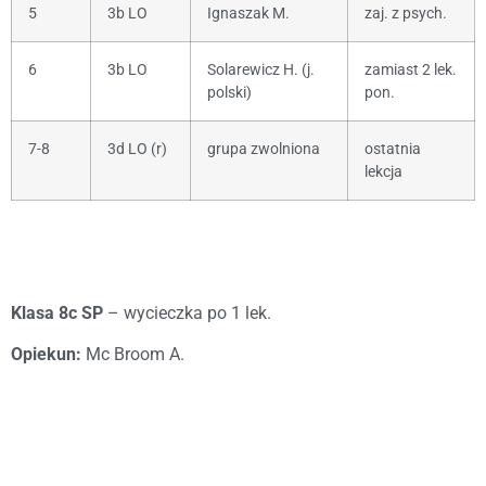
5
3b LO
Ignaszak M.
zaj. z psych.
6
3b LO
Solarewicz H. (j.
zamiast 2 lek.
polski)
pon.
7-8
3d LO (r)
grupa zwolniona
ostatnia
lekcja
Klasa 8c SP
– wycieczka po 1 lek.
Opiekun:
Mc Broom A.