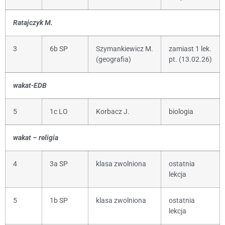
Ratajczyk M.
3
6b SP
Szymankiewicz M.
zamiast 1 lek.
(geografia)
pt. (13.02.26)
wakat-EDB
5
1c LO
Korbacz J.
biologia
wakat – religia
4
3a SP
klasa zwolniona
ostatnia
lekcja
5
1b SP
klasa zwolniona
ostatnia
lekcja