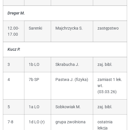
Dreger M.
12.00-
Sarenki
Majchrzycka S.
zastępstwo
17.00
Kucz P.
3
1b LO
Skrabucha J.
zaj. bibl.
4
7b SP
Pastwa J. (fizyka)
zamiast 1 lek.
wt.
(03.03.26)
5
1a LO
Sobkowiak M.
zaj. bibl.
7-8
1d LO (r)
grupa zwolniona
ostatnia
lekcja